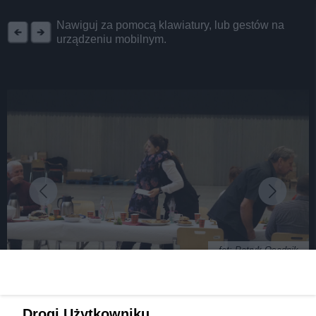
REKLAMA
Nawiguj za pomocą klawiatury, lub gestów na
urządzeniu mobilnym.
fot: Patryk Osadnik
Tysiące kolacji wigilijnych trafiło do
Drogi Użytkowniku,