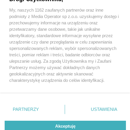
potrzebujących w Metropolii
My, naszych 1162 zaufanych partnerów oraz inne
Wydawca mediów
lokalnych
podmioty z Media Operator sp z.o.o. uzyskujemy dostęp i
przechowujemy informacje na urządzeniu oraz
przetwarzamy dane osobowe, takie jak unikalne
identyfikatory, standardowe informacje wysyłane przez
urządzenie czy dane przeglądania w celu zapewniania
1 / 5
spersonalizowanych reklam, wybór spersonalizowanych
Nie zapomnij
treści, pomiar reklam i treści, badanie odbiorców oraz
Wigilia
zapoznać się z:
polityką prywatności
regulamin korzystania z portali
ulepszanie usług. Za zgodą Użytkownika my i Zaufani
Twoje
miasto
Skontakuj się
z nami
Partnerzy możemy używać dokładnych danych
Piekary Śląskie
Kontakt
geolokalizacyjnych oraz aktywnie skanować
Chorzów
Wydawca
charakterystykę urządzenia do celów identyfikacji.
Tarnowskie Góry
Redakcja
Ruda Śląska
Newsletter
Ponieważ cenimy Twoją prywatność, prosimy o zgodę na
Świętochłowice
Reklama
korzystanie z tych technologii poprzez kliknięcie
Tychy
„Akceptuję”. Zgoda jest dobrowolna i zawsze możesz ją
Bytom
Katowice
zmienić/wycofać klikając przycisk ustawień prywatności
REKLAMA
PARTNERZY
USTAWIENIA
Gliwice
znajdujący się w lewym dolnym rogu strony
. Niektóre
Zabrze
Zagłębie
rodzaje przetwarzania danych nie wymagają zgody
użytkownika, ale masz prawo sprzeciwić się takiemu
Akceptuję