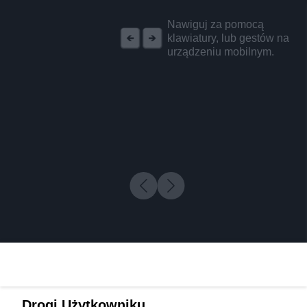
REKLAMA
Nawiguj za pomocą
klawiatury, lub gestów na
urządzeniu mobilnym.
Drogi Użytkowniku,