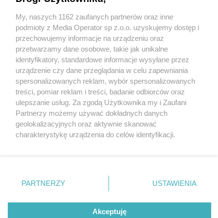
My, naszych 1162 zaufanych partnerów oraz inne
Wydawca mediów
lokalnych
podmioty z Media Operator sp z.o.o. uzyskujemy dostęp i
przechowujemy informacje na urządzeniu oraz
przetwarzamy dane osobowe, takie jak unikalne
identyfikatory, standardowe informacje wysyłane przez
urządzenie czy dane przeglądania w celu zapewniania
1 / 0
spersonalizowanych reklam, wybór spersonalizowanych
Nie zapomnij
treści, pomiar reklam i treści, badanie odbiorców oraz
zapoznać się z:
polityką prywatności
regulamin korzystania z portali
ulepszanie usług. Za zgodą Użytkownika my i Zaufani
Twoje
miasto
Skontakuj się
z nami
Partnerzy możemy używać dokładnych danych
Piekary Śląskie
Kontakt
geolokalizacyjnych oraz aktywnie skanować
Chorzów
Wydawca
charakterystykę urządzenia do celów identyfikacji.
Tarnowskie Góry
Redakcja
Ruda Śląska
Newsletter
Ponieważ cenimy Twoją prywatność, prosimy o zgodę na
Świętochłowice
Reklama
korzystanie z tych technologii poprzez kliknięcie
Tychy
„Akceptuję”. Zgoda jest dobrowolna i zawsze możesz ją
Bytom
Katowice
zmienić/wycofać klikając przycisk ustawień prywatności
REKLAMA
PARTNERZY
USTAWIENIA
Gliwice
znajdujący się w lewym dolnym rogu strony
. Niektóre
Zabrze
Zagłębie
rodzaje przetwarzania danych nie wymagają zgody
użytkownika, ale masz prawo sprzeciwić się takiemu
Akceptuję