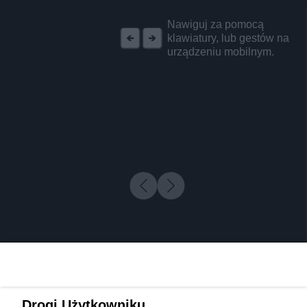
REKLAMA
Nawiguj za pomocą
klawiatury, lub gestów na
urządzeniu mobilnym.
Drogi Użytkowniku,