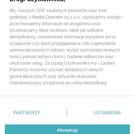
My, naszych 1162 zaufanych partnerów oraz inne
Wydawca mediów
lokalnych
podmioty z Media Operator sp z.o.o. uzyskujemy dostęp i
przechowujemy informacje na urządzeniu oraz
przetwarzamy dane osobowe, takie jak unikalne
identyfikatory, standardowe informacje wysyłane przez
urządzenie czy dane przeglądania w celu zapewniania
3 / 0
spersonalizowanych reklam, wybór spersonalizowanych
Nie zapomnij
treści, pomiar reklam i treści, badanie odbiorców oraz
zapoznać się z:
polityką prywatności
regulamin korzystania z portali
ulepszanie usług. Za zgodą Użytkownika my i Zaufani
Twoje
miasto
Skontakuj się
z nami
Partnerzy możemy używać dokładnych danych
Piekary Śląskie
Kontakt
geolokalizacyjnych oraz aktywnie skanować
Chorzów
Wydawca
charakterystykę urządzenia do celów identyfikacji.
Tarnowskie Góry
Redakcja
Ruda Śląska
Newsletter
Ponieważ cenimy Twoją prywatność, prosimy o zgodę na
Świętochłowice
Reklama
korzystanie z tych technologii poprzez kliknięcie
Tychy
„Akceptuję”. Zgoda jest dobrowolna i zawsze możesz ją
Bytom
Katowice
zmienić/wycofać klikając przycisk ustawień prywatności
REKLAMA
PARTNERZY
USTAWIENIA
Gliwice
znajdujący się w lewym dolnym rogu strony
. Niektóre
Zabrze
Zagłębie
rodzaje przetwarzania danych nie wymagają zgody
użytkownika, ale masz prawo sprzeciwić się takiemu
Akceptuję