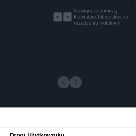
REKLAMA
Nawiguj za pomocą
klawiatury, lub gestów na
urządzeniu mobilnym.
Drogi Użytkowniku,