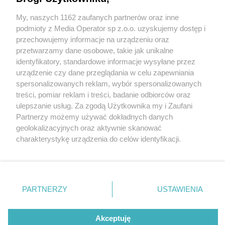
My, naszych 1162 zaufanych partnerów oraz inne
Wydawca mediów
lokalnych
podmioty z Media Operator sp z.o.o. uzyskujemy dostęp i
przechowujemy informacje na urządzeniu oraz
przetwarzamy dane osobowe, takie jak unikalne
identyfikatory, standardowe informacje wysyłane przez
urządzenie czy dane przeglądania w celu zapewniania
1 / 0
spersonalizowanych reklam, wybór spersonalizowanych
Nie zapomnij
treści, pomiar reklam i treści, badanie odbiorców oraz
zapoznać się z:
polityką prywatności
regulamin korzystania z portali
ulepszanie usług. Za zgodą Użytkownika my i Zaufani
Twoje
miasto
Skontakuj się
z nami
Partnerzy możemy używać dokładnych danych
Piekary Śląskie
Kontakt
geolokalizacyjnych oraz aktywnie skanować
Chorzów
Wydawca
charakterystykę urządzenia do celów identyfikacji.
Tarnowskie Góry
Redakcja
Ruda Śląska
Newsletter
Ponieważ cenimy Twoją prywatność, prosimy o zgodę na
Świętochłowice
Reklama
korzystanie z tych technologii poprzez kliknięcie
Tychy
„Akceptuję”. Zgoda jest dobrowolna i zawsze możesz ją
Bytom
Katowice
zmienić/wycofać klikając przycisk ustawień prywatności
REKLAMA
PARTNERZY
USTAWIENIA
Gliwice
znajdujący się w lewym dolnym rogu strony
. Niektóre
Zabrze
Zagłębie
rodzaje przetwarzania danych nie wymagają zgody
użytkownika, ale masz prawo sprzeciwić się takiemu
Akceptuję