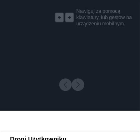
REKLAMA
Nawiguj za pomocą
klawiatury, lub gestów na
urządzeniu mobilnym.
Drogi Użytkowniku,