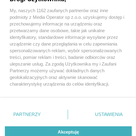
My, naszych 1162 zaufanych partnerów oraz inne
Wydawca mediów
lokalnych
podmioty z Media Operator sp z.o.o. uzyskujemy dostęp i
przechowujemy informacje na urządzeniu oraz
przetwarzamy dane osobowe, takie jak unikalne
identyfikatory, standardowe informacje wysyłane przez
urządzenie czy dane przeglądania w celu zapewniania
3 / 0
spersonalizowanych reklam, wybór spersonalizowanych
Nie zapomnij
treści, pomiar reklam i treści, badanie odbiorców oraz
zapoznać się z:
polityką prywatności
regulamin korzystania z portali
ulepszanie usług. Za zgodą Użytkownika my i Zaufani
Twoje
miasto
Skontakuj się
z nami
Partnerzy możemy używać dokładnych danych
Piekary Śląskie
Kontakt
geolokalizacyjnych oraz aktywnie skanować
Chorzów
Wydawca
charakterystykę urządzenia do celów identyfikacji.
Tarnowskie Góry
Redakcja
Ruda Śląska
Newsletter
Ponieważ cenimy Twoją prywatność, prosimy o zgodę na
Świętochłowice
Reklama
korzystanie z tych technologii poprzez kliknięcie
Tychy
„Akceptuję”. Zgoda jest dobrowolna i zawsze możesz ją
Bytom
Katowice
zmienić/wycofać klikając przycisk ustawień prywatności
REKLAMA
PARTNERZY
USTAWIENIA
Gliwice
znajdujący się w lewym dolnym rogu strony
. Niektóre
Zabrze
Zagłębie
rodzaje przetwarzania danych nie wymagają zgody
użytkownika, ale masz prawo sprzeciwić się takiemu
Akceptuję