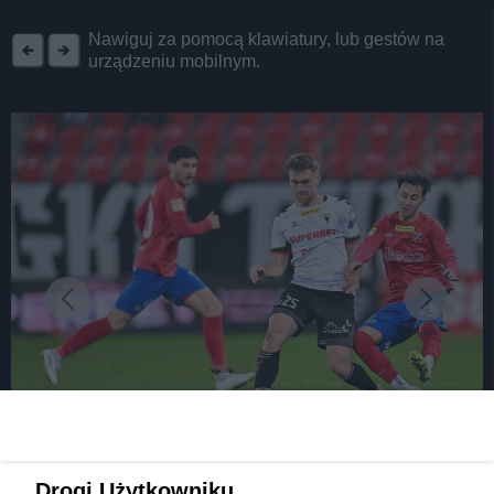
REKLAMA
Nawiguj za pomocą klawiatury, lub gestów na
urządzeniu mobilnym.
fot:
Walka o...5 remis? Zapowiedź meczu GKS Tychy z
Drogi Użytkowniku,