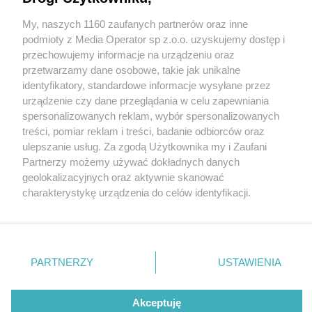
Odrą Opole w Betclic I lidze
My, naszych 1160 zaufanych partnerów oraz inne
Wydawca mediów
lokalnych
podmioty z Media Operator sp z.o.o. uzyskujemy dostęp i
przechowujemy informacje na urządzeniu oraz
przetwarzamy dane osobowe, takie jak unikalne
identyfikatory, standardowe informacje wysyłane przez
urządzenie czy dane przeglądania w celu zapewniania
2 / 3
spersonalizowanych reklam, wybór spersonalizowanych
Nie zapomnij
treści, pomiar reklam i treści, badanie odbiorców oraz
Gks tychy odra zapowiedz 2
zapoznać się z:
polityką prywatności
regulamin korzystania z portali
ulepszanie usług. Za zgodą Użytkownika my i Zaufani
Twoje
miasto
Skontakuj się
z nami
Partnerzy możemy używać dokładnych danych
Piekary Śląskie
Kontakt
geolokalizacyjnych oraz aktywnie skanować
Chorzów
Wydawca
charakterystykę urządzenia do celów identyfikacji.
Tarnowskie Góry
Redakcja
Ruda Śląska
Newsletter
Ponieważ cenimy Twoją prywatność, prosimy o zgodę na
Świętochłowice
Reklama
korzystanie z tych technologii poprzez kliknięcie
Tychy
„Akceptuję”. Zgoda jest dobrowolna i zawsze możesz ją
Bytom
Katowice
zmienić/wycofać klikając przycisk ustawień prywatności
REKLAMA
PARTNERZY
USTAWIENIA
Gliwice
znajdujący się w lewym dolnym rogu strony
. Niektóre
Zabrze
Zagłębie
rodzaje przetwarzania danych nie wymagają zgody
użytkownika, ale masz prawo sprzeciwić się takiemu
Akceptuję