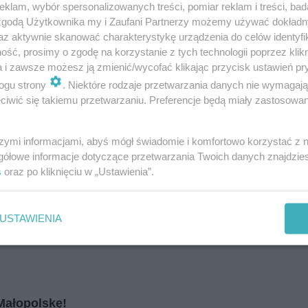
i
regulamin korzystania z portali
Tarnowskie Góry
klam, wybór spersonalizowanych treści, pomiar reklam i treści, bad
Ruda Śląska
 zgodą Użytkownika my i Zaufani Partnerzy możemy używać dokład
Świętochłowice
az aktywnie skanować charakterystykę urządzenia do celów identyfi
Tychy
Bytom
ść, prosimy o zgodę na korzystanie z tych technologii poprzez klikn
Katowice
a i zawsze możesz ją zmienić/wycofać klikając przycisk ustawień pr
Gliwice
Zabrze
ogu strony
. Niektóre rodzaje przetwarzania danych nie wymagaj
Zagłębie
iwić się takiemu przetwarzaniu. Preferencje będą miały zastosowania
szymi informacjami, abyś mógł świadomie i komfortowo korzystać z
fot: K. Bańk
gółowe informacje dotyczące przetwarzania Twoich danych znajdzi
s
oraz po kliknięciu w „Ustawienia”.
USTAWIENIA
Małopolskę!