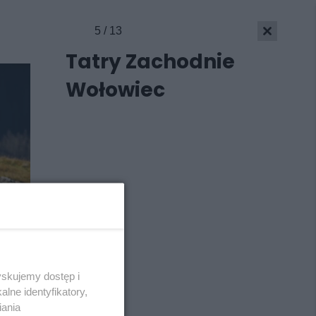
5 / 13
Tatry Zachodnie
Wołowiec
yskujemy dostęp i
Skontakuj się
z nami
lne identyfikatory,
Kontakt
iania
Wydawca