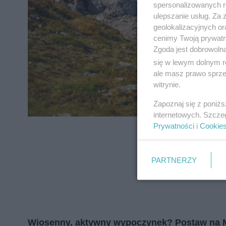
zapoznać się z:
polityką prywatnośc
spersonalizowanych re
ulepszanie usług. Za
geolokalizacyjnych or
Wydawca mediów
lokalnych
cenimy Twoją prywatno
Zgoda jest dobrowoln
się w lewym dolnym r
ale masz prawo sprzec
witrynie.
Zapoznaj się z poniż
internetowych. Szcze
Prywatności
i
Cookie
PARTNERZY
Wiosenny, aktywny wypoczynek? Postaw na 