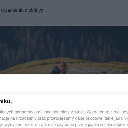
REKLAMA
a urządzeniu mobilnym.
niku,
fanych partnerów oraz inne podmioty z Media Operator sp z.o.o. uz
Twoje
miasto
cje na urządzeniu oraz przetwarzamy dane osobowe, takie jak unika
Piekary Śląskie
je wysyłane przez urządzenie czy dane przeglądania w celu zapewn
Chorzów