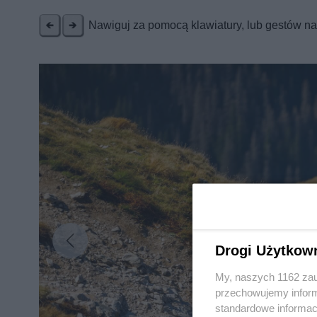
Nawiguj za pomocą klawiatury, lub gestów n
Drogi Użytkow
My, naszych 1162 zau
przechowujemy informa
standardowe informac
Nie zapomnij