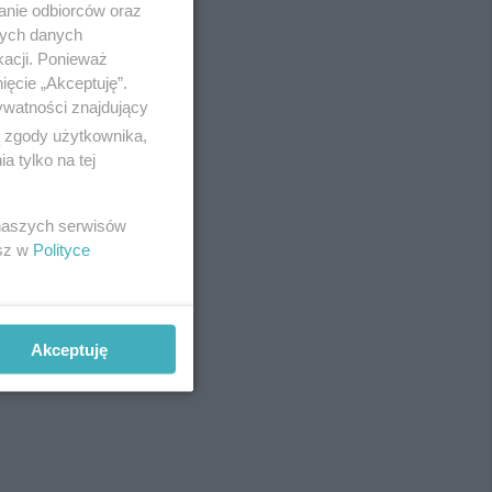
Redakcja
anie odbiorców oraz
Newsletter
nych danych
Reklama
kacji. Ponieważ
ięcie „Akceptuję”.
ywatności znajdujący
ą zgody użytkownika,
 tylko na tej
 naszych serwisów
owski
esz w
Polityce
Akceptuję