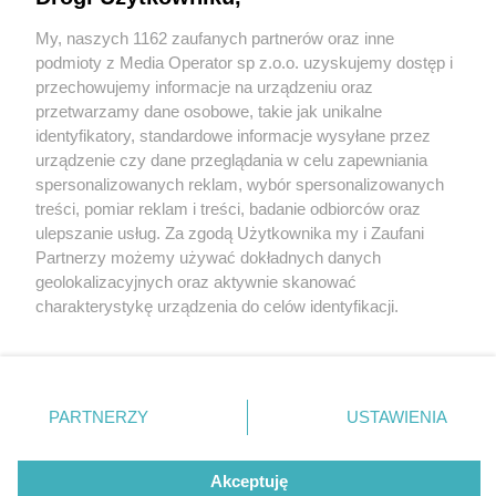
szpitala. Skala inwestycji w Megrezie imponuje
My, naszych 1162 zaufanych partnerów oraz inne
Wydawca mediów
lokalnych
podmioty z Media Operator sp z.o.o. uzyskujemy dostęp i
przechowujemy informacje na urządzeniu oraz
przetwarzamy dane osobowe, takie jak unikalne
3 / 8
identyfikatory, standardowe informacje wysyłane przez
Remont megrez pawilon 2
urządzenie czy dane przeglądania w celu zapewniania
spersonalizowanych reklam, wybór spersonalizowanych
Nie zapomnij
treści, pomiar reklam i treści, badanie odbiorców oraz
zapoznać się z:
polityką prywatności
regulamin korzystania z portali
Wnętrza odremontowanego pawilonu na tyłach
ulepszanie usług. Za zgodą Użytkownika my i Zaufani
Twoje
miasto
Skontakuj się
z nami
Partnerzy możemy używać dokładnych danych
tyskiego szpitala Megrez (d. Wojewódzki Szpital
Piekary Śląskie
Kontakt
geolokalizacyjnych oraz aktywnie skanować
Chorzów
Wydawca
Specjalistyczny nr 1), marzec 2023
charakterystykę urządzenia do celów identyfikacji.
Tarnowskie Góry
Redakcja
Ruda Śląska
Newsletter
Ponieważ cenimy Twoją prywatność, prosimy o zgodę na
Świętochłowice
Reklama
korzystanie z tych technologii poprzez kliknięcie
Tychy
„Akceptuję”. Zgoda jest dobrowolna i zawsze możesz ją
Bytom
Katowice
zmienić/wycofać klikając przycisk ustawień prywatności
REKLAMA
PARTNERZY
USTAWIENIA
Gliwice
znajdujący się w lewym dolnym rogu strony
. Niektóre
Zabrze
Zagłębie
rodzaje przetwarzania danych nie wymagają zgody
użytkownika, ale masz prawo sprzeciwić się takiemu
Akceptuję