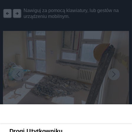
REKLAMA
Nawiguj za pomocą klawiatury, lub gestów na
urządzeniu mobilnym.
fot:
Wnętrza nowego pawilonu głównego tyskiego
Drogi Użytkowniku,