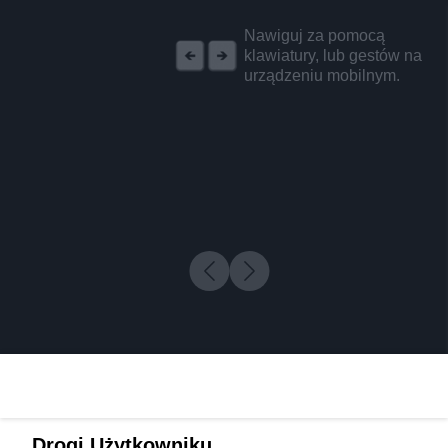
REKLAMA
Nawiguj za pomocą
klawiatury, lub gestów na
urządzeniu mobilnym.
Drogi Użytkowniku,