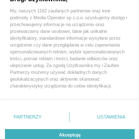
My, naszych 1162 zaufanych partnerów oraz inne
Wydawca mediów
lokalnych
podmioty z Media Operator sp z.o.o. uzyskujemy dostęp i
przechowujemy informacje na urządzeniu oraz
przetwarzamy dane osobowe, takie jak unikalne
identyfikatory, standardowe informacje wysyłane przez
urządzenie czy dane przeglądania w celu zapewniania
2 / 0
spersonalizowanych reklam, wybór spersonalizowanych
Nie zapomnij
treści, pomiar reklam i treści, badanie odbiorców oraz
zapoznać się z:
polityką prywatności
regulamin korzystania z portali
ulepszanie usług. Za zgodą Użytkownika my i Zaufani
Twoje
miasto
Skontakuj się
z nami
Partnerzy możemy używać dokładnych danych
Piekary Śląskie
Kontakt
geolokalizacyjnych oraz aktywnie skanować
Chorzów
Wydawca
charakterystykę urządzenia do celów identyfikacji.
Tarnowskie Góry
Redakcja
Ruda Śląska
Newsletter
Ponieważ cenimy Twoją prywatność, prosimy o zgodę na
Świętochłowice
Reklama
korzystanie z tych technologii poprzez kliknięcie
Tychy
„Akceptuję”. Zgoda jest dobrowolna i zawsze możesz ją
Bytom
Katowice
zmienić/wycofać klikając przycisk ustawień prywatności
REKLAMA
PARTNERZY
USTAWIENIA
Gliwice
znajdujący się w lewym dolnym rogu strony
. Niektóre
Zabrze
Zagłębie
rodzaje przetwarzania danych nie wymagają zgody
użytkownika, ale masz prawo sprzeciwić się takiemu
Akceptuję