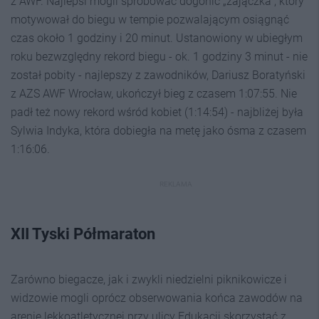
z AWF. Najlepsi mogli spróbować dogonić „zajączka”, który
motywował do biegu w tempie pozwalającym osiągnąć
czas około 1 godziny i 20 minut. Ustanowiony w ubiegłym
roku bezwzględny rekord biegu - ok. 1 godziny 3 minut - nie
został pobity - najlepszy z zawodników, Dariusz Boratyński
z AZS AWF Wrocław, ukończył bieg z czasem 1:07:55. Nie
padł też nowy rekord wśród kobiet (1:14:54) - najbliżej była
Sylwia Indyka, która dobiegła na metę jako ósma z czasem
1:16:06.
REKLAMA
XII Tyski Półmaraton
Zarówno biegacze, jak i zwykli niedzielni piknikowicze i
widzowie mogli oprócz obserwowania końca zawodów na
arenie lekkoatletycznej przy ulicy Edukacji skorzystać z