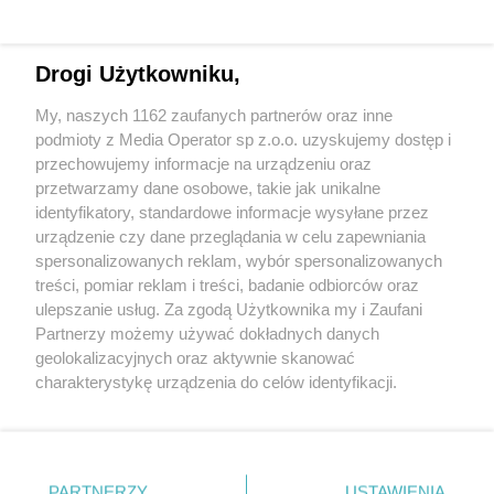
Drogi Użytkowniku,
My, naszych 1162 zaufanych partnerów oraz inne
Wydawca mediów
lokalnych
podmioty z Media Operator sp z.o.o. uzyskujemy dostęp i
przechowujemy informacje na urządzeniu oraz
przetwarzamy dane osobowe, takie jak unikalne
identyfikatory, standardowe informacje wysyłane przez
urządzenie czy dane przeglądania w celu zapewniania
spersonalizowanych reklam, wybór spersonalizowanych
Nie zapomnij
treści, pomiar reklam i treści, badanie odbiorców oraz
zapoznać się z:
polityką prywatności
regulamin korzystania z portali
ulepszanie usług. Za zgodą Użytkownika my i Zaufani
Twoje
miasto
Skontakuj się
z nami
Partnerzy możemy używać dokładnych danych
Piekary Śląskie
Kontakt
geolokalizacyjnych oraz aktywnie skanować
Chorzów
Wydawca
charakterystykę urządzenia do celów identyfikacji.
Tarnowskie Góry
Redakcja
Ruda Śląska
Newsletter
Ponieważ cenimy Twoją prywatność, prosimy o zgodę na
Świętochłowice
Reklama
korzystanie z tych technologii poprzez kliknięcie
Tychy
„Akceptuję”. Zgoda jest dobrowolna i zawsze możesz ją
Bytom
Katowice
zmienić/wycofać klikając przycisk ustawień prywatności
PARTNERZY
USTAWIENIA
Gliwice