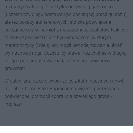
rozmaitych atrakcji 0 nie tylko oczywistej gastronomii
(uczestniczy biegu dostawali po pachnącej porcji gulaszu),
ale też pokazy aut terenowych, stoiska poświęcone
pielęgnacji ciała, namiot z masażami specjalistów tyskiego
MOSiR czy nawet balie z hydromasażem, w którym
maratończycy (i nie tylko) mogli bez zdejmowania ubrań
wymasować nogi. Uczestnicy stawali też chętnie w długiej
kolejce po pamiątkowy medal z personalizowanym
grawerem.
W galerii znajdziecie wybór zdjęć z kulminacyjnych chwil
tej - obok biegu Perła Paprocan największej w Tychach
poświęconej promocji sportu dla szerokiego grona -
imprezy.