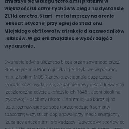
zmierzyli się w biegu szerokimi i płaskimi w
większości ulicami Tychów w biegu na dystansie
21,1 kilometra. Start i meta imprezy na arenie
lekkoatletycznej przyległej do Stadionu
Miejskiego obfitował w atrakcje dla zawodników
i kibiców. W galerii znajdziecie wybór zdjęć z
wydarzenia.
Dwunasta edycja ulicznego biegu organizowanego przez
Stowarzyszenie Promocji Lekkiej Atletyki we współpracy
m.in. z tyskim MOSiR znów przyciągnęła duże rzesze
zawodników - wydaje się, że padnie nowy rekord frekwencji
(zeszłoroczną edycję ukończyło ich 1646). Jedni biegli na
„życiówkę” - osobisty rekord - inni mniej lub bardziej na
luzie, rozmawiając ze sobą i przechodząc fragmenty
spacerem; wszystkich dopingował przy mecie energiczny,
rzucający anegdotami prowadzący - zawodowy sportowiec