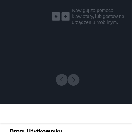
REKLAMA
Nawiguj za pomocą
klawiatury, lub gestów na
urządzeniu mobilnym.
Drogi Użytkowniku,