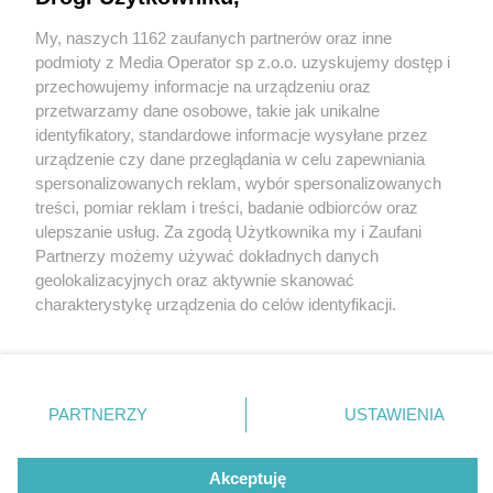
My, naszych 1162 zaufanych partnerów oraz inne
Wydawca mediów
lokalnych
podmioty z Media Operator sp z.o.o. uzyskujemy dostęp i
przechowujemy informacje na urządzeniu oraz
przetwarzamy dane osobowe, takie jak unikalne
identyfikatory, standardowe informacje wysyłane przez
urządzenie czy dane przeglądania w celu zapewniania
4 / 0
spersonalizowanych reklam, wybór spersonalizowanych
Nie zapomnij
treści, pomiar reklam i treści, badanie odbiorców oraz
zapoznać się z:
polityką prywatności
regulamin korzystania z portali
ulepszanie usług. Za zgodą Użytkownika my i Zaufani
Twoje
miasto
Skontakuj się
z nami
Partnerzy możemy używać dokładnych danych
Piekary Śląskie
Kontakt
geolokalizacyjnych oraz aktywnie skanować
Chorzów
Wydawca
charakterystykę urządzenia do celów identyfikacji.
Tarnowskie Góry
Redakcja
Ruda Śląska
Newsletter
Ponieważ cenimy Twoją prywatność, prosimy o zgodę na
Świętochłowice
Reklama
korzystanie z tych technologii poprzez kliknięcie
Tychy
„Akceptuję”. Zgoda jest dobrowolna i zawsze możesz ją
Bytom
Katowice
zmienić/wycofać klikając przycisk ustawień prywatności
REKLAMA
PARTNERZY
USTAWIENIA
Gliwice
znajdujący się w lewym dolnym rogu strony
. Niektóre
Zabrze
Zagłębie
rodzaje przetwarzania danych nie wymagają zgody
użytkownika, ale masz prawo sprzeciwić się takiemu
Akceptuję