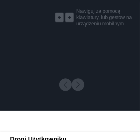
REKLAMA
Nawiguj za pomocą
klawiatury, lub gestów na
urządzeniu mobilnym.
Drogi Użytkowniku,