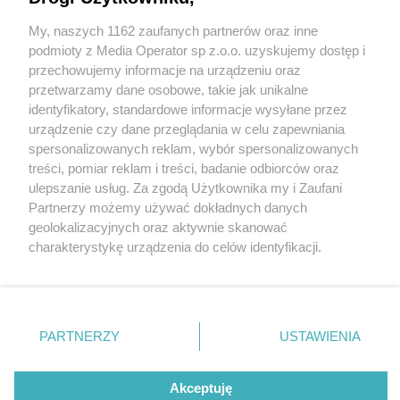
My, naszych 1162 zaufanych partnerów oraz inne
Wydawca mediów
lokalnych
podmioty z Media Operator sp z.o.o. uzyskujemy dostęp i
przechowujemy informacje na urządzeniu oraz
przetwarzamy dane osobowe, takie jak unikalne
identyfikatory, standardowe informacje wysyłane przez
urządzenie czy dane przeglądania w celu zapewniania
1 / 0
spersonalizowanych reklam, wybór spersonalizowanych
Nie zapomnij
treści, pomiar reklam i treści, badanie odbiorców oraz
zapoznać się z:
polityką prywatności
regulamin korzystania z portali
ulepszanie usług. Za zgodą Użytkownika my i Zaufani
Twoje
miasto
Skontakuj się
z nami
Partnerzy możemy używać dokładnych danych
Piekary Śląskie
Kontakt
geolokalizacyjnych oraz aktywnie skanować
Chorzów
Wydawca
charakterystykę urządzenia do celów identyfikacji.
Tarnowskie Góry
Redakcja
Ruda Śląska
Newsletter
Ponieważ cenimy Twoją prywatność, prosimy o zgodę na
Świętochłowice
Reklama
korzystanie z tych technologii poprzez kliknięcie
Tychy
„Akceptuję”. Zgoda jest dobrowolna i zawsze możesz ją
Bytom
Katowice
zmienić/wycofać klikając przycisk ustawień prywatności
REKLAMA
PARTNERZY
USTAWIENIA
Gliwice
znajdujący się w lewym dolnym rogu strony
. Niektóre
Zabrze
Zagłębie
rodzaje przetwarzania danych nie wymagają zgody
użytkownika, ale masz prawo sprzeciwić się takiemu
Akceptuję