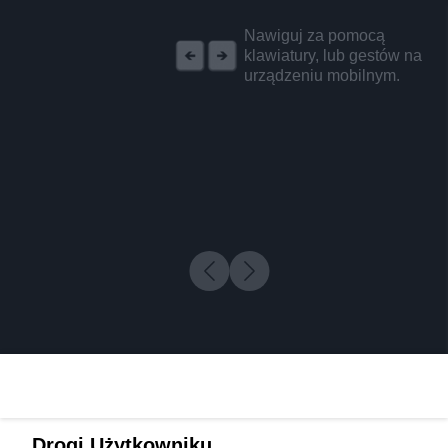
REKLAMA
Nawiguj za pomocą
klawiatury, lub gestów na
urządzeniu mobilnym.
Drogi Użytkowniku,