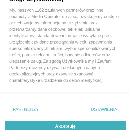
My, naszych 1162 zaufanych partnerów oraz inne
Wydawca mediów
lokalnych
podmioty z Media Operator sp z.o.o. uzyskujemy dostęp i
przechowujemy informacje na urządzeniu oraz
przetwarzamy dane osobowe, takie jak unikalne
identyfikatory, standardowe informacje wysyłane przez
urządzenie czy dane przeglądania w celu zapewniania
3 / 0
spersonalizowanych reklam, wybór spersonalizowanych
Nie zapomnij
treści, pomiar reklam i treści, badanie odbiorców oraz
zapoznać się z:
polityką prywatności
regulamin korzystania z portali
ulepszanie usług. Za zgodą Użytkownika my i Zaufani
Twoje
miasto
Skontakuj się
z nami
Partnerzy możemy używać dokładnych danych
Piekary Śląskie
Kontakt
geolokalizacyjnych oraz aktywnie skanować
Chorzów
Wydawca
charakterystykę urządzenia do celów identyfikacji.
Tarnowskie Góry
Redakcja
Ruda Śląska
Newsletter
Ponieważ cenimy Twoją prywatność, prosimy o zgodę na
Świętochłowice
Reklama
korzystanie z tych technologii poprzez kliknięcie
Tychy
„Akceptuję”. Zgoda jest dobrowolna i zawsze możesz ją
Bytom
Katowice
zmienić/wycofać klikając przycisk ustawień prywatności
REKLAMA
PARTNERZY
USTAWIENIA
Gliwice
znajdujący się w lewym dolnym rogu strony
. Niektóre
Zabrze
Zagłębie
rodzaje przetwarzania danych nie wymagają zgody
użytkownika, ale masz prawo sprzeciwić się takiemu
Akceptuję