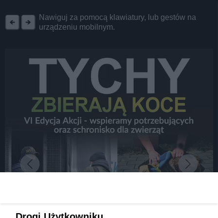
REKLAMA
Nawiguj za pomocą klawiatury, lub gestów na
urządzeniu mobilnym.
Drogi Użytkowniku,