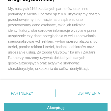
My, naszych 1162 zaufanych partnerów oraz inne
Wydawca mediów
lokalnych
podmioty z Media Operator sp z.o.o. uzyskujemy dostęp i
przechowujemy informacje na urządzeniu oraz
przetwarzamy dane osobowe, takie jak unikalne
identyfikatory, standardowe informacje wysyłane przez
urządzenie czy dane przeglądania w celu zapewniania
spersonalizowanych reklam, wybór spersonalizowanych
Nie zapomnij
treści, pomiar reklam i treści, badanie odbiorców oraz
zapoznać się z:
polityką prywatności
regulamin korzystania z portali
ulepszanie usług. Za zgodą Użytkownika my i Zaufani
Twoje
miasto
Skontakuj się
z nami
Partnerzy możemy używać dokładnych danych
fot:
Piekary Śląskie
Kontakt
geolokalizacyjnych oraz aktywnie skanować
Chorzów
Wydawca
charakterystykę urządzenia do celów identyfikacji.
Tarnowskie Góry
Redakcja
Zbiórka koców i kołder dla ludzi i zwierząt w
Ruda Śląska
Newsletter
Ponieważ cenimy Twoją prywatność, prosimy o zgodę na
Świętochłowice
Reklama
Tychach
korzystanie z tych technologii poprzez kliknięcie
Tychy
„Akceptuję”. Zgoda jest dobrowolna i zawsze możesz ją
Bytom
2 / 2
Katowice
zmienić/wycofać klikając przycisk ustawień prywatności
PARTNERZY
USTAWIENIA
Gliwice
znajdujący się w lewym dolnym rogu strony
. Niektóre
Zabrze
-
Zagłębie
rodzaje przetwarzania danych nie wymagają zgody
użytkownika, ale masz prawo sprzeciwić się takiemu
Akceptuję