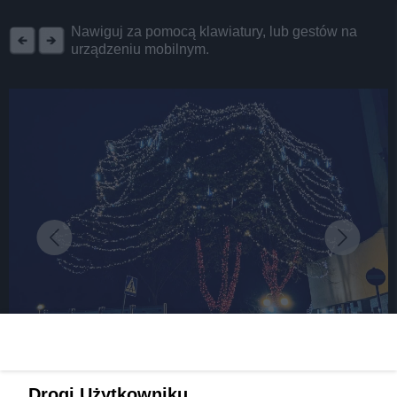
REKLAMA
Nawiguj za pomocą klawiatury, lub gestów na
urządzeniu mobilnym.
fot:
Drogi Użytkowniku,