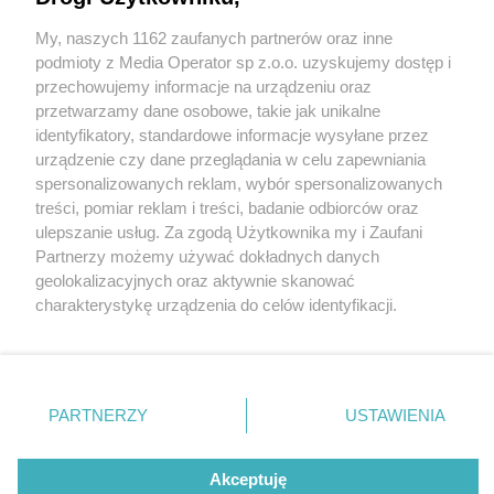
Zdjęcia tyskich ozdób miejskich na Boże
Narodzenie 2024
My, naszych 1162 zaufanych partnerów oraz inne
Wydawca mediów
lokalnych
podmioty z Media Operator sp z.o.o. uzyskujemy dostęp i
przechowujemy informacje na urządzeniu oraz
przetwarzamy dane osobowe, takie jak unikalne
identyfikatory, standardowe informacje wysyłane przez
urządzenie czy dane przeglądania w celu zapewniania
1 / 8
spersonalizowanych reklam, wybór spersonalizowanych
Nie zapomnij
treści, pomiar reklam i treści, badanie odbiorców oraz
Swiateczne dekoracje w
zapoznać się z:
polityką prywatności
regulamin korzystania z portali
ulepszanie usług. Za zgodą Użytkownika my i Zaufani
Twoje
miasto
Skontakuj się
z nami
tychach 12 2024 dccc2
Partnerzy możemy używać dokładnych danych
Piekary Śląskie
Kontakt
geolokalizacyjnych oraz aktywnie skanować
Chorzów
Wydawca
charakterystykę urządzenia do celów identyfikacji.
Tarnowskie Góry
Redakcja
Ruda Śląska
Newsletter
Ponieważ cenimy Twoją prywatność, prosimy o zgodę na
Świętochłowice
Reklama
korzystanie z tych technologii poprzez kliknięcie
Tychy
„Akceptuję”. Zgoda jest dobrowolna i zawsze możesz ją
Bytom
Katowice
zmienić/wycofać klikając przycisk ustawień prywatności
REKLAMA
PARTNERZY
USTAWIENIA
Gliwice
znajdujący się w lewym dolnym rogu strony
. Niektóre
Zabrze
Zagłębie
rodzaje przetwarzania danych nie wymagają zgody
użytkownika, ale masz prawo sprzeciwić się takiemu
Akceptuję