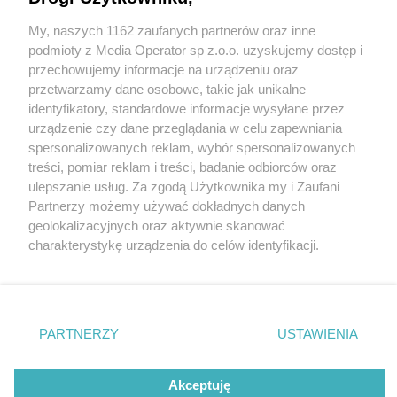
mieszkańców
My, naszych 1162 zaufanych partnerów oraz inne
Wydawca mediów
lokalnych
podmioty z Media Operator sp z.o.o. uzyskujemy dostęp i
przechowujemy informacje na urządzeniu oraz
przetwarzamy dane osobowe, takie jak unikalne
identyfikatory, standardowe informacje wysyłane przez
urządzenie czy dane przeglądania w celu zapewniania
2 / 5
spersonalizowanych reklam, wybór spersonalizowanych
Nie zapomnij
treści, pomiar reklam i treści, badanie odbiorców oraz
Pocisk1
zapoznać się z:
polityką prywatności
regulamin korzystania z portali
ulepszanie usług. Za zgodą Użytkownika my i Zaufani
Twoje
miasto
Skontakuj się
z nami
Partnerzy możemy używać dokładnych danych
Piekary Śląskie
Kontakt
geolokalizacyjnych oraz aktywnie skanować
Chorzów
Wydawca
charakterystykę urządzenia do celów identyfikacji.
Tarnowskie Góry
Redakcja
Ruda Śląska
Newsletter
Ponieważ cenimy Twoją prywatność, prosimy o zgodę na
Świętochłowice
Reklama
korzystanie z tych technologii poprzez kliknięcie
Tychy
„Akceptuję”. Zgoda jest dobrowolna i zawsze możesz ją
Bytom
Katowice
zmienić/wycofać klikając przycisk ustawień prywatności
REKLAMA
PARTNERZY
USTAWIENIA
Gliwice
znajdujący się w lewym dolnym rogu strony
. Niektóre
Zabrze
Zagłębie
rodzaje przetwarzania danych nie wymagają zgody
użytkownika, ale masz prawo sprzeciwić się takiemu
Akceptuję