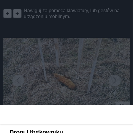
REKLAMA
Nawiguj za pomocą klawiatury, lub gestów na
urządzeniu mobilnym.
fot:
Znaleziono niewybuch, ewakuowano
Drogi Użytkowniku,