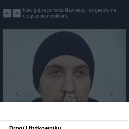
REKLAMA
Nawiguj za pomocą klawiatury, lub gestów na
urządzeniu mobilnym.
Drogi Użytkowniku,