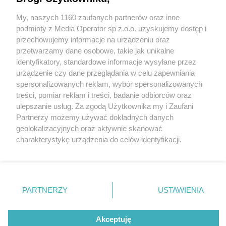
My, naszych 1160 zaufanych partnerów oraz inne
Wydawca mediów
lokalnych
podmioty z Media Operator sp z.o.o. uzyskujemy dostęp i
przechowujemy informacje na urządzeniu oraz
przetwarzamy dane osobowe, takie jak unikalne
identyfikatory, standardowe informacje wysyłane przez
urządzenie czy dane przeglądania w celu zapewniania
spersonalizowanych reklam, wybór spersonalizowanych
Nie zapomnij
treści, pomiar reklam i treści, badanie odbiorców oraz
zapoznać się z:
polityką prywatności
regulamin korzystania z portali
fot: Wojciech Klimala / Facebook
ulepszanie usług. Za zgodą Użytkownika my i Zaufani
Twoje
miasto
Skontakuj się
z nami
Partnerzy możemy używać dokładnych danych
Piekary Śląskie
Kontakt
geolokalizacyjnych oraz aktywnie skanować
Te osoby zna cały kraj. Wszystkie z nich łączy...
Chorzów
Wydawca
charakterystykę urządzenia do celów identyfikacji.
miasto Tychy!
Tarnowskie Góry
Redakcja
Ruda Śląska
Newsletter
Ponieważ cenimy Twoją prywatność, prosimy o zgodę na
Świętochłowice
Reklama
korzystanie z tych technologii poprzez kliknięcie
6 / 8
Tychy
„Akceptuję”. Zgoda jest dobrowolna i zawsze możesz ją
Bytom
Wojciech Klimala
Katowice
zmienić/wycofać klikając przycisk ustawień prywatności
PARTNERZY
USTAWIENIA
Gliwice
znajdujący się w lewym dolnym rogu strony
. Niektóre
Zabrze
Zagłębie
rodzaje przetwarzania danych nie wymagają zgody
Reżyser i scenarzysta. Jest autorem filmów
użytkownika, ale masz prawo sprzeciwić się takiemu
Akceptuję