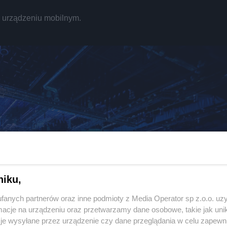
REKLAMA
a urządzeniu mobilnym.
niku,
fanych partnerów oraz inne podmioty z Media Operator sp z.o.o. uz
Twoje
miasto
cje na urządzeniu oraz przetwarzamy dane osobowe, takie jak unika
Piekary Śląskie
je wysyłane przez urządzenie czy dane przeglądania w celu zapewn
Chorzów