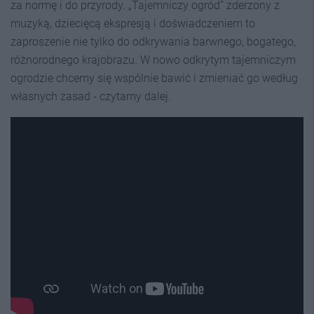
za normę i do przyrody. „Tajemniczy ogród” zderzony z
muzyką, dziecięcą ekspresją i doświadczeniem to
zaproszenie nie tylko do odkrywania barwnego, bogatego,
różnorodnego krajobrazu. W nowo odkrytym tajemniczym
ogrodzie chcemy się wspólnie bawić i zmieniać go według
własnych zasad - czytamy dalej.