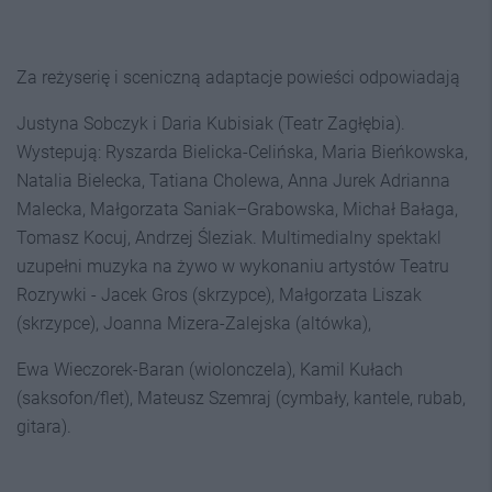
Za reżyserię i sceniczną adaptacje powieści odpowiadają
Justyna Sobczyk i Daria Kubisiak (Teatr Zagłębia).
Wystepują: Ryszarda Bielicka-Celińska, Maria Bieńkowska,
Natalia Bielecka, Tatiana Cholewa, Anna Jurek Adrianna
Malecka, Małgorzata Saniak–Grabowska, Michał Bałaga,
Tomasz Kocuj, Andrzej Śleziak. Multimedialny spektakl
uzupełni muzyka na żywo w wykonaniu artystów Teatru
Rozrywki - Jacek Gros (skrzypce), Małgorzata Liszak
(skrzypce), Joanna Mizera-Zalejska (altówka),
Ewa Wieczorek-Baran (wiolonczela), Kamil Kułach
(saksofon/flet), Mateusz Szemraj (cymbały, kantele, rubab,
gitara).