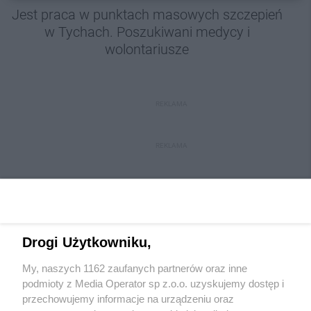
Jest praca w punktach masowych szczepień
w Tychach. Poszukiwani medycy i
wolontariusze
REKLAMA
REKLAMA
Drogi Użytkowniku,
My, naszych 1162 zaufanych partnerów oraz inne
Wydawca mediów
lokalnych
podmioty z Media Operator sp z.o.o. uzyskujemy dostęp i
przechowujemy informacje na urządzeniu oraz