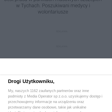
w Tychach. Poszukiwani medycy i
wolontariusze
REKLAMA
REKLAMA
Drogi Użytkowniku,
My, naszych 1162 zaufanych partnerów oraz inne
Wydawca mediów
lokalnych
podmioty z Media Operator sp z.o.o. uzyskujemy dostęp i
przechowujemy informacje na urządzeniu oraz
przetwarzamy dane osobowe, takie jak unikalne