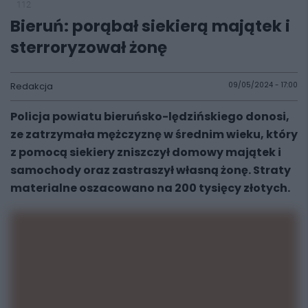
112
Bieruń: porąbał siekierą majątek i
sterroryzował żonę
Redakcja
09/05/2024 - 17:00
Policja powiatu bieruńsko-lędzińskiego donosi,
ze zatrzymała mężczyznę w średnim wieku, który
z pomocą siekiery zniszczył domowy majątek i
samochody oraz zastraszył własną żonę. Straty
materialne oszacowano na 200 tysięcy złotych.