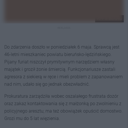
KPP w Bieruniu
REKLAMA
Do zdarzenia doszło w poniedziałek 6 maja. Sprawcą jest
46-letni mieszkaniec powiatu bieruńsko-lędzińskiego.
Pijany furiat niszczył prymitywnym narzędziem własny
majątek i groził żonie śmiercią. Funkcjonariusze zastali
agresora z siekierą w ręce i mieli problem z zapanowaniem
nad nim, udało się go jednak obezwładnić.
Prokuratura zarządziła wobec oszalałego frustrata dozór
oraz zakaz kontaktowania się z małżonką po zwolnieniu z
policyjnego aresztu; ma też obowiążek opuścić domostwo.
Grozi mu do 5 lat więzienia.