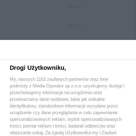
REKLAMA
REKLAMA
Drogi Użytkowniku,
My, naszych 1162 zaufanych partnerów oraz inne
Wydawca mediów
lokalnych
podmioty z Media Operator sp z.o.o. uzyskujemy dostęp i
przechowujemy informacje na urządzeniu oraz
przetwarzamy dane osobowe, takie jak unikalne
identyfikatory, standardowe informacje wysyłane przez
urządzenie czy dane przeglądania w celu zapewniania
spersonalizowanych reklam, wybór spersonalizowanych
Nie zapomnij
treści, pomiar reklam i treści, badanie odbiorców oraz
zapoznać się z:
polityką prywatności
regulamin korzystania z portali
ulepszanie usług. Za zgodą Użytkownika my i Zaufani
Twoje
miasto
Skontakuj się
z nami