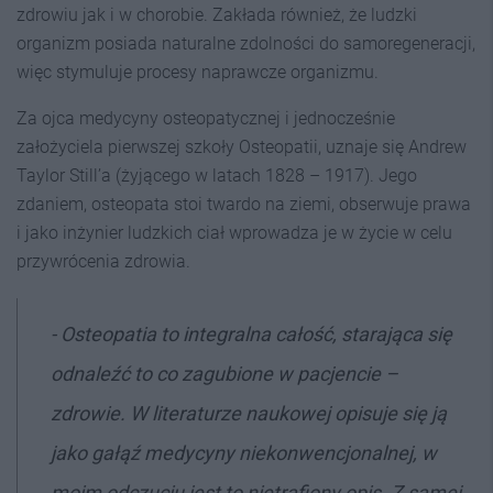
zdrowiu jak i w chorobie. Zakłada również, że ludzki
organizm posiada naturalne zdolności do samoregeneracji,
więc stymuluje procesy naprawcze organizmu.
Za ojca medycyny osteopatycznej i jednocześnie
założyciela pierwszej szkoły Osteopatii, uznaje się Andrew
Taylor Still’a (żyjącego w latach 1828 – 1917). Jego
zdaniem, osteopata stoi twardo na ziemi, obserwuje prawa
i jako inżynier ludzkich ciał wprowadza je w życie w celu
przywrócenia zdrowia.
-
Osteopatia to integralna całość, starająca się
odnaleźć to co zagubione w pacjencie –
zdrowie. W literaturze naukowej opisuje się ją
jako gałąź medycyny niekonwencjonalnej, w
moim odczuciu jest to nietrafiony opis. Z samej