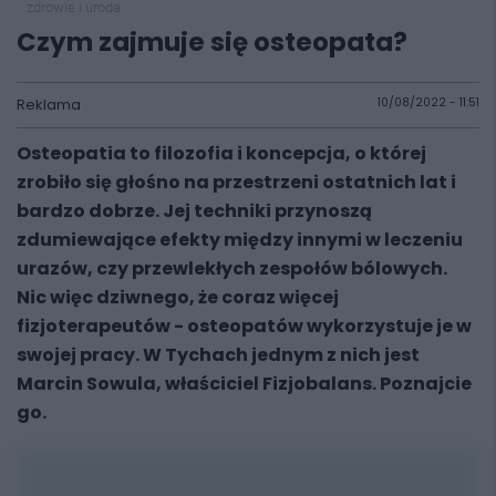
zdrowie i uroda
Czym zajmuje się osteopata?
Reklama
10/08/2022 - 11:51
Osteopatia to filozofia i koncepcja, o której
zrobiło się głośno na przestrzeni ostatnich lat i
bardzo dobrze. Jej techniki przynoszą
zdumiewające efekty między innymi w leczeniu
urazów, czy przewlekłych zespołów bólowych.
Nic więc dziwnego, że coraz więcej
fizjoterapeutów - osteopatów wykorzystuje je w
swojej pracy. W Tychach jednym z nich jest
Marcin Sowula, właściciel Fizjobalans. Poznajcie
go.