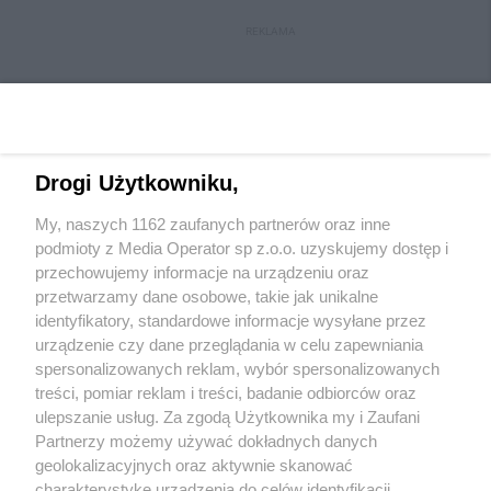
REKLAMA
Drogi Użytkowniku,
My, naszych 1162 zaufanych partnerów oraz inne
Wydawca mediów
lokalnych
podmioty z Media Operator sp z.o.o. uzyskujemy dostęp i
przechowujemy informacje na urządzeniu oraz
przetwarzamy dane osobowe, takie jak unikalne
identyfikatory, standardowe informacje wysyłane przez
urządzenie czy dane przeglądania w celu zapewniania
spersonalizowanych reklam, wybór spersonalizowanych
Nie zapomnij
treści, pomiar reklam i treści, badanie odbiorców oraz
zapoznać się z:
polityką prywatności
regulamin korzystania z portali
ulepszanie usług. Za zgodą Użytkownika my i Zaufani
Twoje
miasto
Skontakuj się
z nami
Partnerzy możemy używać dokładnych danych
Piekary Śląskie
Kontakt
geolokalizacyjnych oraz aktywnie skanować
Chorzów
Wydawca
charakterystykę urządzenia do celów identyfikacji.