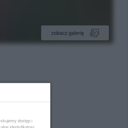
zobacz galerię
yskujemy dostęp i
lne identyfikatory,