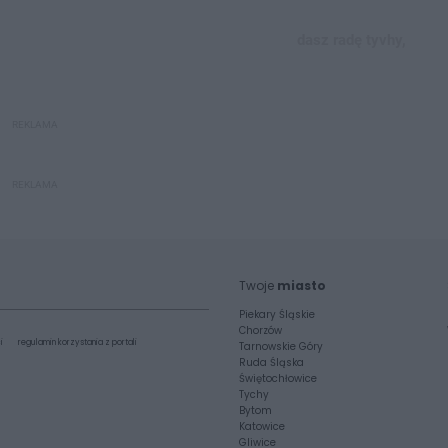
dasz radę tyvhy,
REKLAMA
REKLAMA
Twoje
miasto
Piekary Śląskie
Chorzów
i
regulamin korzystania z portali
Tarnowskie Góry
Ruda Śląska
Świętochłowice
Tychy
Bytom
Katowice
Gliwice