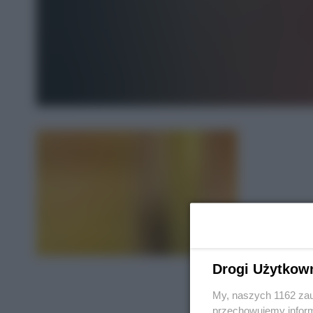
Drogi Użytkow
My, naszych 1162 zau
przechowujemy informa