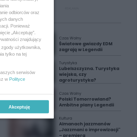
iania
REKLAMA
anie odbiorców oraz
nych danych
Polecane
kacji. Ponieważ
ięcie „Akceptuję”.
Czas Wolny
ywatności znajdujący
Światowe gwiazdy EDM
ą zgody użytkownika,
zagrają w Legendii
 tylko na tej
Turystyka
Lubelszczyzna. Turystyka
 naszych serwisów
wiejska, czy
esz w
Polityce
agroturystyka?
Czas Wolny
Polski Tomorrowland?
Ambitne plany Legendii
Akceptuję
Kultura
Almanach jazzmanów
„Jazzmani o improwizacji"
– premiera