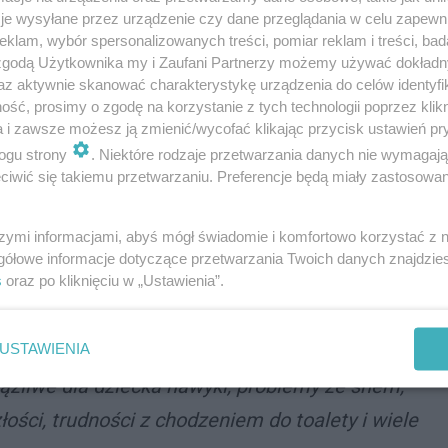
je wysyłane przez urządzenie czy dane przeglądania w celu zapewn
ócz zajęć grupowych przewidziano także
klam, wybór spersonalizowanych treści, pomiar reklam i treści, bad
ieku od 7 do 10 lat. Warsztaty odbędą się 5
 zgodą Użytkownika my i Zaufani Partnerzy możemy używać dokład
bina (ul. Barona 30); ich celem jest poszerzenie
az aktywnie skanować charakterystykę urządzenia do celów identyfi
ść, prosimy o zgodę na korzystanie z tych technologii poprzez klikn
tycznych wskazówek, co robić gdy w domu zaczyna
a i zawsze możesz ją zmienić/wycofać klikając przycisk ustawień pr
czestniczyć w warsztatach motywacyjno-rozwojowych
ogu strony
. Niektóre rodzaje przetwarzania danych nie wymagaj
ją na celu podniesienie wiary w siebie oraz zachęcenie
iwić się takiemu przetwarzaniu. Preferencje będą miały zastosowania
cował Ben Furman - psychiatra i ekspert od
szymi informacjami, abyś mógł świadomie i komfortowo korzystać z
gółowe informacje dotyczące przetwarzania Twoich danych znajdzi
s
oraz po kliknięciu w „Ustawienia”.
skoncentrowanym na rozwiązaniach, może
USTAWIENIA
aniu problemów emocjonalnych i
ciążliwe dla dziecka nawyki, problemy ze snem,
ości, trudności z chodzeniem do toalety i wiele