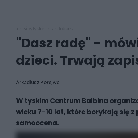
nowinytyskie.pl
/
edukacja
"Dasz radę" - mów
dzieci. Trwają zap
Arkadiusz Korejwo
W tyskim Centrum Balbina organizo
wieku 7-10 lat, które borykają się z
samoocena.