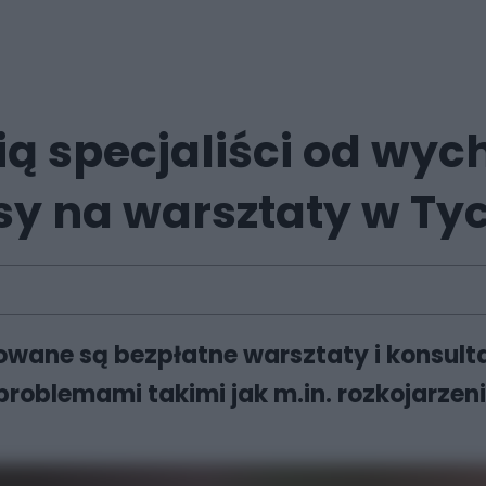
ią specjaliści od wy
isy na warsztaty w T
wane są bezpłatne warsztaty i konsulta
 problemami takimi jak m.in. rozkojarzen