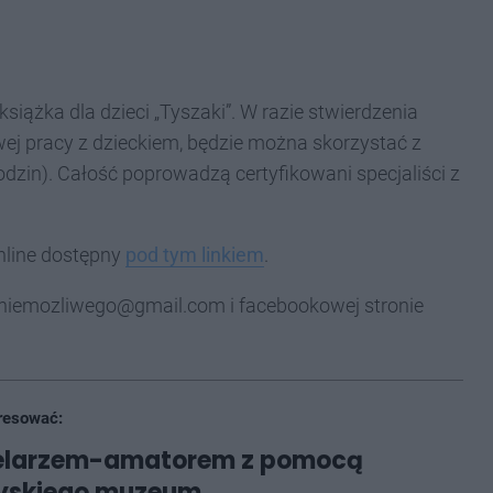
iążka dla dzieci „Tyszaki”. W razie stwierdzenia
j pracy z dzieckiem, będzie można skorzystać z
dzin). Całość poprowadzą certyfikowani specjaliści z
nline dostępny
pod tym linkiem
.
iemozliwego@gmail.com i facebookowej stronie
resować:
ielarzem-amatorem z pomocą
tyskiego muzeum