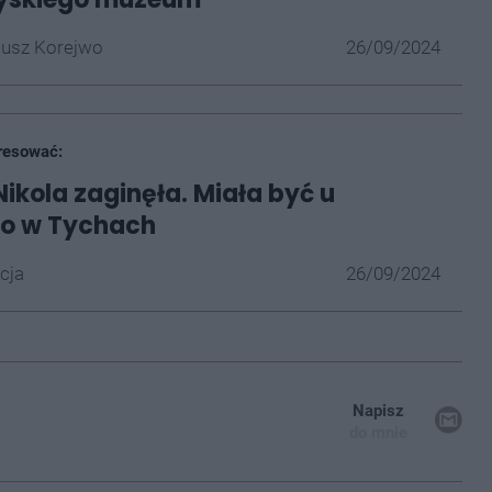
iusz Korejwo
26/09/2024
resować:
Nikola zaginęła. Miała być u
o w Tychach
cja
26/09/2024
Napisz
do mnie