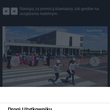
REKLAMA
Nawiguj za pomocą klawiatury, lub gestów na
urządzeniu mobilnym.
fot:
Dawka wiedzy o bezpieczeństwie. Policjanci z
Drogi Użytkowniku,