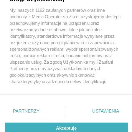
Tychów spotkali z się z przedszkolakami
My, naszych 1162 zaufanych partnerów oraz inne
Wydawca mediów
lokalnych
podmioty z Media Operator sp z.o.o. uzyskujemy dostęp i
przechowujemy informacje na urządzeniu oraz
6 / 6
przetwarzamy dane osobowe, takie jak unikalne
identyfikatory, standardowe informacje wysyłane przez
Ćwiczenia bezpiecznego
urządzenie czy dane przeglądania w celu zapewniania
spersonalizowanych reklam, wybór spersonalizowanych
przekraczania jezdni
Nie zapomnij
treści, pomiar reklam i treści, badanie odbiorców oraz
zapoznać się z:
polityką prywatności
regulamin korzystania z portali
ulepszanie usług. Za zgodą Użytkownika my i Zaufani
Twoje
miasto
Skontakuj się
z nami
Partnerzy możemy używać dokładnych danych
Wróć do artykułu:
Piekary Śląskie
Kontakt
geolokalizacyjnych oraz aktywnie skanować
Chorzów
Wydawca
Dawka wiedzy o bezpieczeństwie. Policjanci z
charakterystykę urządzenia do celów identyfikacji.
Tarnowskie Góry
Redakcja
Tychów spotkali z się z przedszkolakami
Ruda Śląska
Newsletter
Ponieważ cenimy Twoją prywatność, prosimy o zgodę na
Świętochłowice
Reklama
korzystanie z tych technologii poprzez kliknięcie
Tychy
„Akceptuję”. Zgoda jest dobrowolna i zawsze możesz ją
Bytom
Katowice
zmienić/wycofać klikając przycisk ustawień prywatności
REKLAMA
PARTNERZY
USTAWIENIA
Gliwice
znajdujący się w lewym dolnym rogu strony
. Niektóre
Zabrze
Zagłębie
rodzaje przetwarzania danych nie wymagają zgody
użytkownika, ale masz prawo sprzeciwić się takiemu
Akceptuję