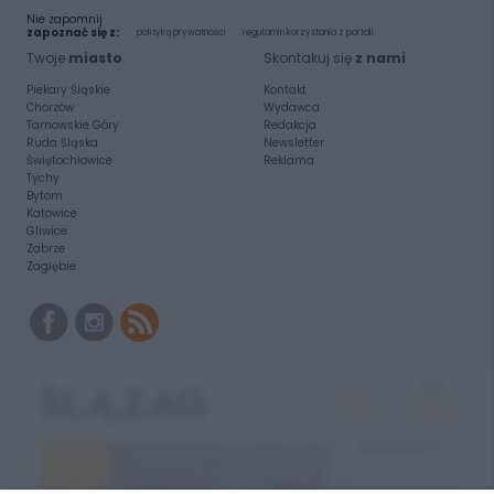
Nie zapomnij
zapoznać się z:
polityką prywatności
regulamin korzystania z portali
Twoje
miasto
Skontakuj się
z nami
Piekary Śląskie
Kontakt
Chorzów
Wydawca
Tarnowskie Góry
Redakcja
Ruda Śląska
Newsletter
Świętochłowice
Reklama
Tychy
Bytom
Katowice
Gliwice
Zabrze
Zagłębie