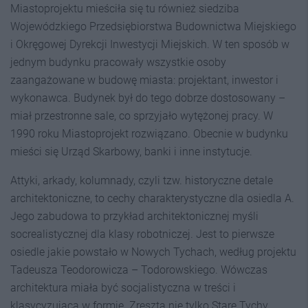
Miastoprojektu mieściła się tu również siedziba
Wojewódzkiego Przedsiębiorstwa Budownictwa Miejskiego
i Okręgowej Dyrekcji Inwestycji Miejskich. W ten sposób w
jednym budynku pracowały wszystkie osoby
zaangażowane w budowę miasta: projektant, inwestor i
wykonawca. Budynek był do tego dobrze dostosowany –
miał przestronne sale, co sprzyjało wytężonej pracy. W
1990 roku Miastoprojekt rozwiązano. Obecnie w budynku
mieści się Urząd Skarbowy, banki i inne instytucje.
Attyki, arkady, kolumnady, czyli tzw. historyczne detale
architektoniczne, to cechy charakterystyczne dla osiedla A.
Jego zabudowa to przykład architektonicznej myśli
socrealistycznej dla klasy robotniczej. Jest to pierwsze
osiedle jakie powstało w Nowych Tychach, według projektu
Tadeusza Teodorowicza – Todorowskiego. Wówczas
architektura miała być socjalistyczna w treści i
klasycyzująca w formie. Zresztą nie tylko Stare Tychy