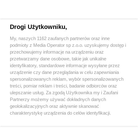
Drogi Użytkowniku,
My, naszych 1162 zaufanych partnerów oraz inne
podmioty z Media Operator sp z.o.o. uzyskujemy dostęp i
przechowujemy informacje na urządzeniu oraz
Wróć do strony głównej
przetwarzamy dane osobowe, takie jak unikalne
identyfikatory, standardowe informacje wysyłane przez
ślązag.pl
urządzenie czy dane przeglądania w celu zapewniania
spersonalizowanych reklam, wybór spersonalizowanych
treści, pomiar reklam i treści, badanie odbiorców oraz
0
%
ulepszanie usług. Za zgodą Użytkownika my i Zaufani
Partnerzy możemy używać dokładnych danych
geolokalizacyjnych oraz aktywnie skanować
charakterystykę urządzenia do celów identyfikacji.
Ponieważ cenimy Twoją prywatność, prosimy o zgodę na
korzystanie z tych technologii poprzez kliknięcie
„Akceptuję”. Zgoda jest dobrowolna i zawsze możesz ją