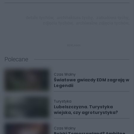
detale tychów,
architektura tychy,
zabudowa tychy,
zdjęcia tychów,
archiwalne zdjęcia tychów,
REKLAMA
Polecane
Czas Wolny
Światowe gwiazdy EDM zagrają w
Legendii
Turystyka
Lubelszczyzna. Turystyka
wiejska, czy agroturystyka?
Czas Wolny
Polski Tomorrowland? Ambitne