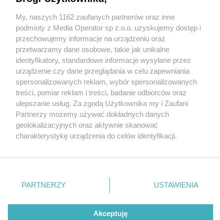
Dlaczego drogi w mieście nie spełniają
dzisiejszych standardów? MZUiM Tychy
My, naszych 1162 zaufanych partnerów oraz inne
Wydawca mediów
lokalnych
odpowiada
podmioty z Media Operator sp z.o.o. uzyskujemy dostęp i
przechowujemy informacje na urządzeniu oraz
przetwarzamy dane osobowe, takie jak unikalne
identyfikatory, standardowe informacje wysyłane przez
urządzenie czy dane przeglądania w celu zapewniania
spersonalizowanych reklam, wybór spersonalizowanych
1 / 3
Nie zapomnij
treści, pomiar reklam i treści, badanie odbiorców oraz
zapoznać się z:
polityką prywatności
regulamin korzystania z portali
ulepszanie usług. Za zgodą Użytkownika my i Zaufani
Twoje
miasto
Skontakuj się
z nami
Drogi w mieście
Partnerzy możemy używać dokładnych danych
Piekary Śląskie
Kontakt
geolokalizacyjnych oraz aktywnie skanować
Chorzów
Wydawca
charakterystykę urządzenia do celów identyfikacji.
Tarnowskie Góry
Redakcja
Ruda Śląska
Newsletter
Ponieważ cenimy Twoją prywatność, prosimy o zgodę na
Świętochłowice
Reklama
korzystanie z tych technologii poprzez kliknięcie
Tychy
„Akceptuję”. Zgoda jest dobrowolna i zawsze możesz ją
Bytom
Katowice
zmienić/wycofać klikając przycisk ustawień prywatności
REKLAMA
PARTNERZY
USTAWIENIA
Gliwice
znajdujący się w lewym dolnym rogu strony
. Niektóre
Zabrze
Zagłębie
rodzaje przetwarzania danych nie wymagają zgody
użytkownika, ale masz prawo sprzeciwić się takiemu
Akceptuję