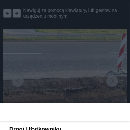
REKLAMA
Nawiguj za pomocą klawiatury, lub gestów na
urządzeniu mobilnym.
fot:
Drogi Użytkowniku,