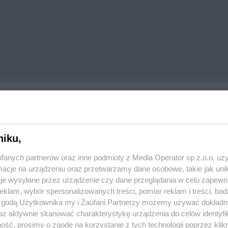
REKLAMA
, instytucji krzewiącej francuski język i kulturę poza
niku,
w kameralnej sali kinowej tyskiej Andromedy pokazy
fanych partnerów oraz inne podmioty z Media Operator sp z.o.o. uz
cje na urządzeniu oraz przetwarzamy dane osobowe, takie jak unika
je wysyłane przez urządzenie czy dane przeglądania w celu zapewn
 komedii "Na pokład" z 2020 roku. Fabuła rozwija się
klam, wybór spersonalizowanych treści, pomiar reklam i treści, bad
Alma następnego dnia wyjeżdża na wakacje na wieś,
 zgodą Użytkownika my i Zaufani Partnerzy możemy używać dokład
yć za nią w podróż przez cały kraj razem z
az aktywnie skanować charakterystykę urządzenia do celów identyfi
ść, prosimy o zgodę na korzystanie z tych technologii poprzez klikn