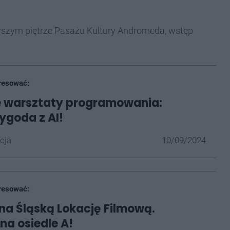
erwszym piętrze Pasażu Kultury Andromeda, wstęp
resować:
e warsztaty programowania:
ygoda z AI!
cja
10/09/2024
resować:
 na Śląską Lokację Filmową.
na osiedle A!