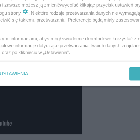
a i zawsze możesz ją zmienić/wycofać klikając przycisk ustawień pr
ogu strony
. Niektóre rodzaje przetwarzania danych nie wymagaj
iwić się takiemu przetwarzaniu. Preferencje będą miały zastosowania
i - nic nie odbywa się zgodnie z planem, jako że
cią.
szymi informacjami, abyś mógł świadomie i komfortowo korzystać z
gółowe informacje dotyczące przetwarzania Twoich danych znajdzi
s
oraz po kliknięciu w „Ustawienia”.
USTAWIENIA