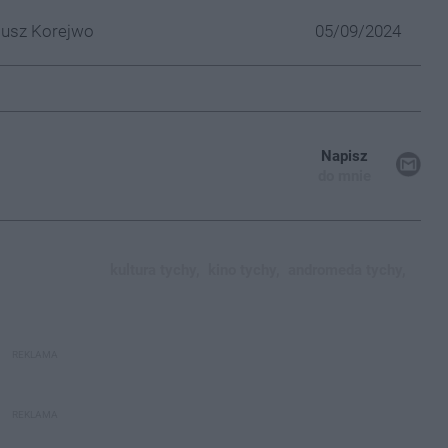
iusz Korejwo
05/09/2024
Napisz
do mnie
kultura tychy,
kino tychy,
andromeda tychy,
REKLAMA
REKLAMA