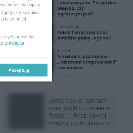
Lubelszczyzna. Turystyka
ywatności znajdujący
wiejska, czy
ą zgody użytkownika,
agroturystyka?
 tylko na tej
Czas Wolny
Polski Tomorrowland?
 naszych serwisów
Ambitne plany Legendii
esz w
Polityce
Kultura
Almanach jazzmanów
„Jazzmani o improwizacji"
– premiera
Akceptuję
REKLAMA
Jest praca w punktach
masowych szczepień w
Tychach. Poszukiwani
medycy i wolontariusze