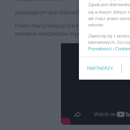
Zgoda jest dobrowoln
posiadającym auto Édouardem.
się w lewym dolnym r
ale masz prawo sprzec
witrynie.
Potem mamy klasyczną komedie pomyłek i film drog
marzenia młodzieńców mylą im się z rzeczywistoś
Zapoznaj się z poniż
internetowych. Szcze
Prywatności
i
Cookie
PARTNERZY