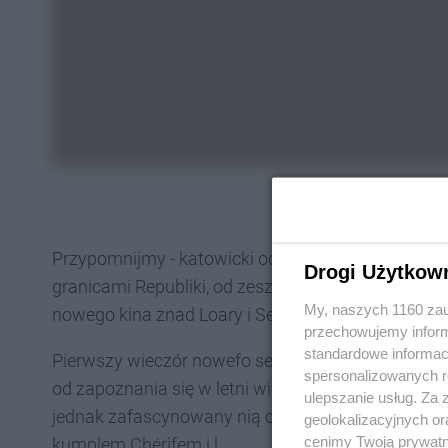
Przypomnijmy - katowicki oddział Alliance Francaise
Drogi Użytkow
granicami Republiki, od zeszłego roku organizuje 
My, naszych 1160 zau
nowego kina znad Loary i Sekwany.
przechowujemy informa
standardowe informac
Pierwszy wieczór nowefo sezonu należeć będzie do
spersonalizowanych re
od zapoznania się w letni wieczór Félixa i Almy. 
ulepszanie usług. Za
jednak zafascynowany nią chłopak postanawia rusz
geolokalizacyjnych or
cenimy Twoją prywatno
kumplem Chérifem i l