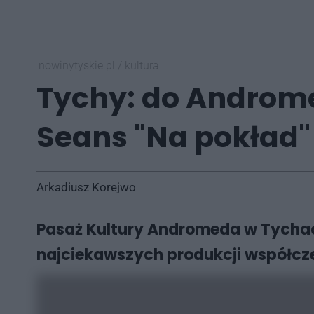
nowinytyskie.pl
/
kultura
Tychy: do Androme
Seans "Na pokład"
Arkadiusz Korejwo
Pasaż Kultury Andromeda w Tychach
najciekawszych produkcji współczes