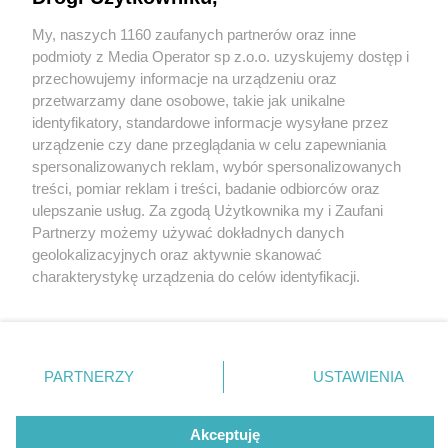
doleciał!
My, naszych 1160 zaufanych partnerów oraz inne
Wydawca mediów
lokalnych
podmioty z Media Operator sp z.o.o. uzyskujemy dostęp i
przechowujemy informacje na urządzeniu oraz
przetwarzamy dane osobowe, takie jak unikalne
5 / 5
identyfikatory, standardowe informacje wysyłane przez
urządzenie czy dane przeglądania w celu zapewniania
3641 1615150125
spersonalizowanych reklam, wybór spersonalizowanych
Nie zapomnij
treści, pomiar reklam i treści, badanie odbiorców oraz
zapoznać się z:
polityką prywatności
regulamin korzystania z portali
ulepszanie usług. Za zgodą Użytkownika my i Zaufani
Twoje
miasto
Skontakuj się
z nami
Wróć do artykułu:
Partnerzy możemy używać dokładnych danych
Do szpitala prywatnym samochodem. LPR nie
Piekary Śląskie
Kontakt
geolokalizacyjnych oraz aktywnie skanować
Chorzów
Wydawca
doleciał!
charakterystykę urządzenia do celów identyfikacji.
Tarnowskie Góry
Redakcja
Ruda Śląska
Newsletter
Ponieważ cenimy Twoją prywatność, prosimy o zgodę na
Świętochłowice
Reklama
korzystanie z tych technologii poprzez kliknięcie
Tychy
„Akceptuję”. Zgoda jest dobrowolna i zawsze możesz ją
Bytom
Katowice
zmienić/wycofać klikając przycisk ustawień prywatności
REKLAMA
PARTNERZY
USTAWIENIA
Gliwice
znajdujący się w lewym dolnym rogu strony
. Niektóre
Zabrze
Zagłębie
rodzaje przetwarzania danych nie wymagają zgody
użytkownika, ale masz prawo sprzeciwić się takiemu
Akceptuję