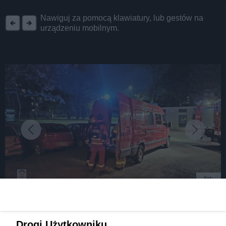
REKLAMA
Nawiguj za pomocą klawiatury, lub gestów na
urządzeniu mobilnym.
fot:
Do szpitala prywatnym samochodem. LPR nie
Drogi Użytkowniku,