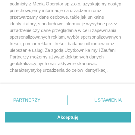
podmioty z Media Operator sp z.o.o. uzyskujemy dostęp i
przechowujemy informacje na urządzeniu oraz
przetwarzamy dane osobowe, takie jak unikalne
identyfikatory, standardowe informacje wysyłane przez
urządzenie czy dane przeglądania w celu zapewniania
spersonalizowanych reklam, wybór spersonalizowanych
Nie zapomnij
treści, pomiar reklam i treści, badanie odbiorców oraz
zapoznać się z:
polityką prywatności
regulamin korzystania z portali
ulepszanie usług. Za zgodą Użytkownika my i Zaufani
Twoje
miasto
Skontakuj się
z nami
Partnerzy możemy używać dokładnych danych
Piekary Śląskie
Kontakt
geolokalizacyjnych oraz aktywnie skanować
Chorzów
Wydawca
charakterystykę urządzenia do celów identyfikacji.
Tarnowskie Góry
Redakcja
Ruda Śląska
Newsletter
Ponieważ cenimy Twoją prywatność, prosimy o zgodę na
Świętochłowice
Reklama
korzystanie z tych technologii poprzez kliknięcie
Tychy
„Akceptuję”. Zgoda jest dobrowolna i zawsze możesz ją
Bytom
Katowice
zmienić/wycofać klikając przycisk ustawień prywatności
PARTNERZY
USTAWIENIA
Gliwice
znajdujący się w lewym dolnym rogu strony
. Niektóre
Zabrze
Zagłębie
rodzaje przetwarzania danych nie wymagają zgody
Akceptuję
użytkownika, ale masz prawo sprzeciwić się takiemu
przetwarzaniu. Preferencje będą miały zastosowania tylko
na tej witrynie.