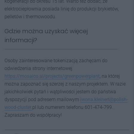
kogeneracji do okresu 15 lat. Warto też dodać, że
elektrociepłownia posiada linię do produkcji brykietów,
pelletów i thermowoodu.
Gdzie można uzyskać więcej
informacji?
Osoby zainteresowane tokenizacją zachęcam do
odwiedzenia strony internetowej
https://mosaico.ai/projects/greenpowerplant
, na której
można zapoznać się szerzej z naszym projektem. W razie
jakichkolwiek pytań i wątpliwości jestem do państwa
dyspozycji pod adresem mailowym
iwona.kleinert@polish-
wood-cluster.
pl lub numerem telefonu 601-474-799.
Zapraszam do współpracy!