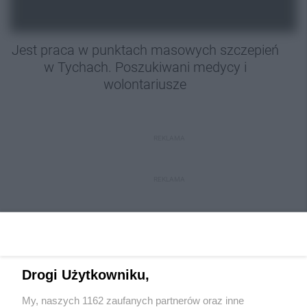
Jest praca w punktach masowych szczepień
w Tychach. Poszukiwani medycy i
wolontariusze
REKLAMA
REKLAMA
Drogi Użytkowniku,
My, naszych 1162 zaufanych partnerów oraz inne
Wydawca mediów
lokalnych