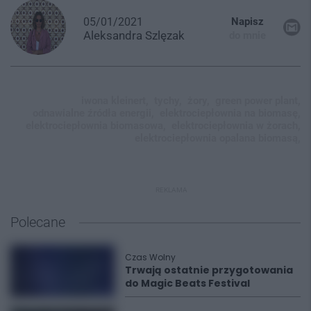
05/01/2021
Napisz
Aleksandra
Szlęzak
do mnie
iwona kleinert,
tychy,
żory,
green power plant,
odnawialne źródła energii,
elektrociepłownia na biomasę,
elektrociepłownia biomasowa,
elektrociepłownia w żorach,
elektrociepłownia opalana biomasą,
REKLAMA
Polecane
Czas Wolny
Trwają ostatnie przygotowania
do Magic Beats Festival