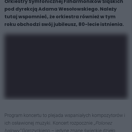
Orkiestry Symfonicznej Filharmoników Śląskich
pod dyrekcją Adama Wesołowskiego. Należy
tutaj wspomnieć, że orkiestra również w tym
roku obchodzi swój jubileusz, 80-lecie istnienia.
Program koncertu to plejada wspaniałych kompozytorów i
ich osławionej muzyki. Koncert rozpocznie
„Polonez
balowy”
Gorczyckiego – jedyne znane świeckie dzieło