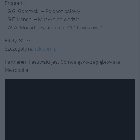
Program:
- G.G. Gorczycki – Polonez balowy
- G.F. Händel – Muzyka na wodzie
- W. A. Mozart - Symfonia nr 41 "Jowiszowa"
Bilety: 30 zł
Szczegóły na
rck.com.pl
Partnerem Festiwalu jest Górnośląsko-Zagłębiowska
Metropolia