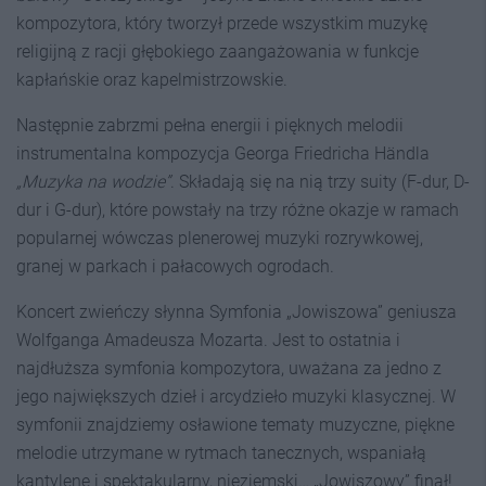
kompozytora, który tworzył przede wszystkim muzykę
religijną z racji głębokiego zaangażowania w funkcje
kapłańskie oraz kapelmistrzowskie.
Następnie zabrzmi pełna energii i pięknych melodii
instrumentalna kompozycja Georga Friedricha Händla
„Muzyka na wodzie”
. Składają się na nią trzy suity (F-dur, D-
dur i G-dur), które powstały na trzy różne okazje w ramach
popularnej wówczas plenerowej muzyki rozrywkowej,
granej w parkach i pałacowych ogrodach.
Koncert zwieńczy słynna Symfonia „Jowiszowa” geniusza
Wolfganga Amadeusza Mozarta. Jest to ostatnia i
najdłuższa symfonia kompozytora, uważana za jedno z
jego największych dzieł i arcydzieło muzyki klasycznej. W
symfonii znajdziemy osławione tematy muzyczne, piękne
melodie utrzymane w rytmach tanecznych, wspaniałą
kantylenę i spektakularny, nieziemski… „Jowiszowy” finał!