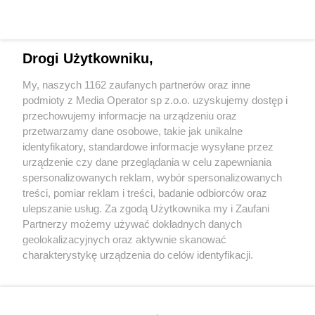
Drogi Użytkowniku,
My, naszych 1162 zaufanych partnerów oraz inne
Wydawca mediów
lokalnych
podmioty z Media Operator sp z.o.o. uzyskujemy dostęp i
przechowujemy informacje na urządzeniu oraz
przetwarzamy dane osobowe, takie jak unikalne
identyfikatory, standardowe informacje wysyłane przez
urządzenie czy dane przeglądania w celu zapewniania
spersonalizowanych reklam, wybór spersonalizowanych
Nie zapomnij
treści, pomiar reklam i treści, badanie odbiorców oraz
zapoznać się z:
polityką prywatności
regulamin korzystania z portali
ulepszanie usług. Za zgodą Użytkownika my i Zaufani
Twoje
miasto
Skontakuj się
z nami
Partnerzy możemy używać dokładnych danych
Piekary Śląskie
Kontakt
geolokalizacyjnych oraz aktywnie skanować
Chorzów
Wydawca
charakterystykę urządzenia do celów identyfikacji.
Tarnowskie Góry
Redakcja
Ruda Śląska
Newsletter
Ponieważ cenimy Twoją prywatność, prosimy o zgodę na
Świętochłowice
Reklama
korzystanie z tych technologii poprzez kliknięcie
Tychy
„Akceptuję”. Zgoda jest dobrowolna i zawsze możesz ją
Bytom
Katowice