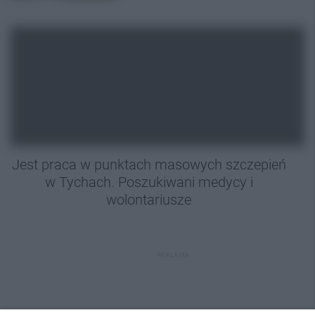
Jest praca w punktach masowych szczepień
w Tychach. Poszukiwani medycy i
wolontariusze
REKLAMA