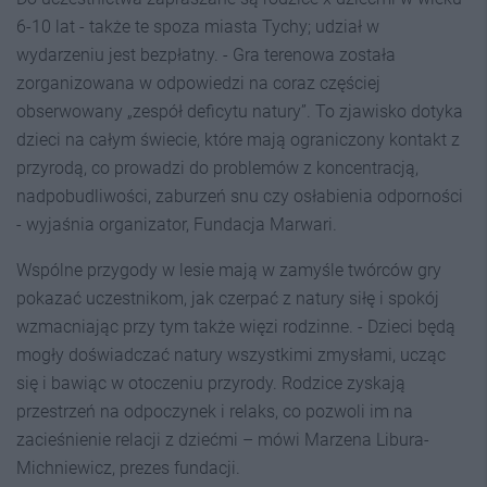
6-10 lat - także te spoza miasta Tychy; udział w
wydarzeniu jest bezpłatny. - Gra terenowa została
zorganizowana w odpowiedzi na coraz częściej
obserwowany „zespół deficytu natury”. To zjawisko dotyka
dzieci na całym świecie, które mają ograniczony kontakt z
przyrodą, co prowadzi do problemów z koncentracją,
nadpobudliwości, zaburzeń snu czy osłabienia odporności
- wyjaśnia organizator, Fundacja Marwari.
Wspólne przygody w lesie mają w zamyśle twórców gry
pokazać uczestnikom, jak czerpać z natury siłę i spokój
wzmacniając przy tym także więzi rodzinne. - Dzieci będą
mogły doświadczać natury wszystkimi zmysłami, ucząc
się i bawiąc w otoczeniu przyrody. Rodzice zyskają
przestrzeń na odpoczynek i relaks, co pozwoli im na
zacieśnienie relacji z dziećmi – mówi Marzena Libura-
Michniewicz, prezes fundacji.