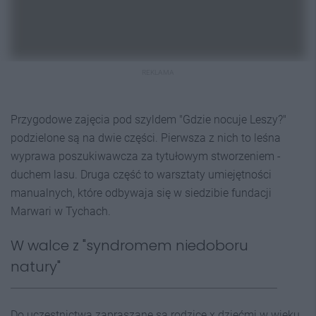
REKLAMA
Przygodowe zajęcia pod szyldem "Gdzie nocuje Leszy?"
podzielone są na dwie części. Pierwsza z nich to leśna
wyprawa poszukiwawcza za tytułowym stworzeniem -
duchem lasu. Druga część to warsztaty umiejętności
manualnych, które odbywaja się w siedzibie fundacji
Marwari w Tychach.
W walce z "syndromem niedoboru
natury"
Do uczestnictwa zapraszane są rodzice x dziećmi w wieku