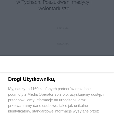
w Tychach. Poszukiwani medycy i
wolontariusze
REKLAMA
REKLAMA
Drogi Użytkowniku,
My, naszych 1160 zaufanych partnerów oraz inne
Wydawca mediów
lokalnych
podmioty z Media Operator sp z.o.o. uzyskujemy dostęp i
przechowujemy informacje na urządzeniu oraz
przetwarzamy dane osobowe, takie jak unikalne
identyfikatory, standardowe informacje wysyłane przez