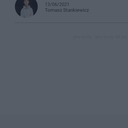
13/06/2021
Tomasz
Stankiewicz
gks tychy,
gks tychy 50 lat,