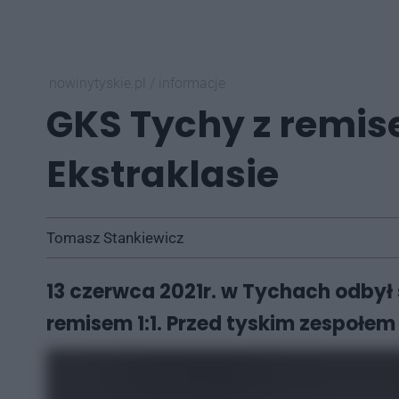
nowinytyskie.pl
/
informacje
GKS Tychy z remis
Ekstraklasie
Tomasz Stankiewicz
13 czerwca 2021r. w Tychach odbył s
remisem 1:1. Przed tyskim zespołe