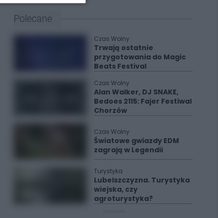
Polecane
Czas Wolny
Trwają ostatnie
przygotowania do Magic
Beats Festival
Czas Wolny
Alan Walker, DJ SNAKE,
Bedoes 2115: Fajer Festiwal
Chorzów
Czas Wolny
Światowe gwiazdy EDM
zagrają w Legendii
Turystyka
Lubelszczyzna. Turystyka
wiejska, czy
agroturystyka?
REKLAMA