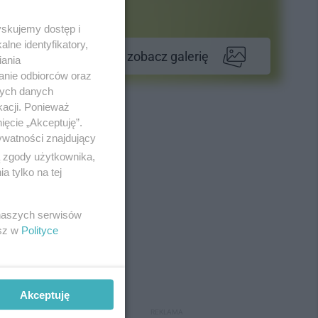
yskujemy dostęp i
lne identyfikatory,
zobacz galerię
iania
anie odbiorców oraz
nych danych
kacji. Ponieważ
ięcie „Akceptuję”.
ywatności znajdujący
ą zgody użytkownika,
 tylko na tej
 naszych serwisów
esz w
Polityce
Akceptuję
REKLAMA