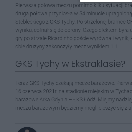
Pierwsza połowa meczu pomimo kilku sytuacji br
druga połowa przyniosła w 54 minucie upragnioną
Stebleckiego z GKS Tychy. Po strzelonej bramce 
wyniku, cofnął się do obrony. Czego efektem była
gry po strzale Ricardinho goście wyrównali wynik, 
obie drużyny zakończyły mecz wynikiem 1:1.
GKS Tychy w Ekstraklasie?
Teraz GKS Tychy czekają mecze barażowe. Pierws
16 czerwca 2021r. na stadionie miejskim w Tycha
barażowe Arka Gdynia – ŁKS Łódź. Miejmy nadziej
meczu barażowym będziemy mogli cieszyć się z a