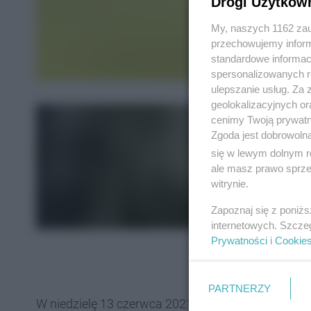
Drogi Użytkow
My, naszych 1162 zau
przechowujemy informa
standardowe informac
spersonalizowanych re
ulepszanie usług. Za
geolokalizacyjnych or
cenimy Twoją prywatno
Zgoda jest dobrowoln
się w lewym dolnym r
ale masz prawo sprzec
witrynie.
Zapoznaj się z poniż
internetowych. Szcze
Prywatności
i
Cookie
PARTNERZY
W niedzielę 13 czerwca 2021r. na stadionie miejs