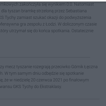
amkowych zakończyła się wynikiem 0:0. Natomiast
 dla tyszan bramkę strzeloną przez Sebastiana
GKS Tychy zamiast szukać okazji do podwyższenia
 ofensywna gra zespołu z Łodzi. W doliczonym czasie
który utrzymał się do końca spotkania. Ostatecznie
zy mecz tyszanie rozegrają przeciwko Górnik Łęczna
ch. W tym samym dniu odbędzie się spotkanie
ę, że w niedzielę 20 czerwca 2021 po finałowym
wansu GKS Tychy do Ekstraklasy.