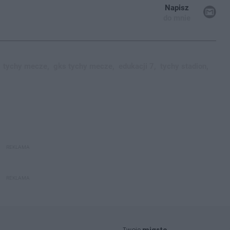
Napisz
do mnie
tychy mecze,
gks tychy mecze,
edukacji 7,
tychy stadion,
REKLAMA
REKLAMA
Twoje
miasto