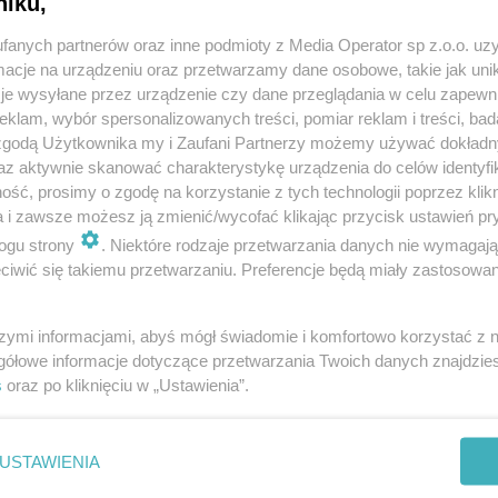
niku,
fanych partnerów oraz inne podmioty z Media Operator sp z.o.o. uz
cje na urządzeniu oraz przetwarzamy dane osobowe, takie jak unika
je wysyłane przez urządzenie czy dane przeglądania w celu zapewn
klam, wybór spersonalizowanych treści, pomiar reklam i treści, bad
 zgodą Użytkownika my i Zaufani Partnerzy możemy używać dokład
az aktywnie skanować charakterystykę urządzenia do celów identyfi
ść, prosimy o zgodę na korzystanie z tych technologii poprzez klikn
a i zawsze możesz ją zmienić/wycofać klikając przycisk ustawień pr
ogu strony
. Niektóre rodzaje przetwarzania danych nie wymagaj
iwić się takiemu przetwarzaniu. Preferencje będą miały zastosowania
szymi informacjami, abyś mógł świadomie i komfortowo korzystać z
gółowe informacje dotyczące przetwarzania Twoich danych znajdzi
s
oraz po kliknięciu w „Ustawienia”.
REKLAMA
USTAWIENIA
kim w Tychach odbył się mecz GKS Tychy i ŁKS Łódź.