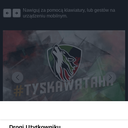
REKLAMA
Nawiguj za pomocą klawiatury, lub gestów na
urządzeniu mobilnym.
fot: GKS Tychy
Hasło - Tyska Wataha. Hokejowy GKS Tychy
Drogi Użytkowniku,