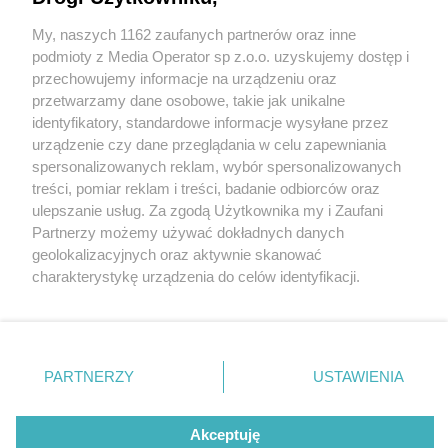
prezentuje kampanię na nowy sezon
My, naszych 1162 zaufanych partnerów oraz inne
Wydawca mediów
lokalnych
podmioty z Media Operator sp z.o.o. uzyskujemy dostęp i
przechowujemy informacje na urządzeniu oraz
przetwarzamy dane osobowe, takie jak unikalne
identyfikatory, standardowe informacje wysyłane przez
urządzenie czy dane przeglądania w celu zapewniania
2 / 4
spersonalizowanych reklam, wybór spersonalizowanych
Nie zapomnij
treści, pomiar reklam i treści, badanie odbiorców oraz
Tyska Wataha
zapoznać się z:
polityką prywatności
regulamin korzystania z portali
ulepszanie usług. Za zgodą Użytkownika my i Zaufani
Twoje
miasto
Skontakuj się
z nami
Partnerzy możemy używać dokładnych danych
Piekary Śląskie
Kontakt
geolokalizacyjnych oraz aktywnie skanować
Chorzów
Wydawca
charakterystykę urządzenia do celów identyfikacji.
Tarnowskie Góry
Redakcja
Ruda Śląska
Newsletter
Ponieważ cenimy Twoją prywatność, prosimy o zgodę na
Świętochłowice
Reklama
korzystanie z tych technologii poprzez kliknięcie
Tychy
„Akceptuję”. Zgoda jest dobrowolna i zawsze możesz ją
Bytom
Katowice
zmienić/wycofać klikając przycisk ustawień prywatności
REKLAMA
PARTNERZY
USTAWIENIA
Gliwice
znajdujący się w lewym dolnym rogu strony
. Niektóre
Zabrze
Zagłębie
rodzaje przetwarzania danych nie wymagają zgody
użytkownika, ale masz prawo sprzeciwić się takiemu
Akceptuję