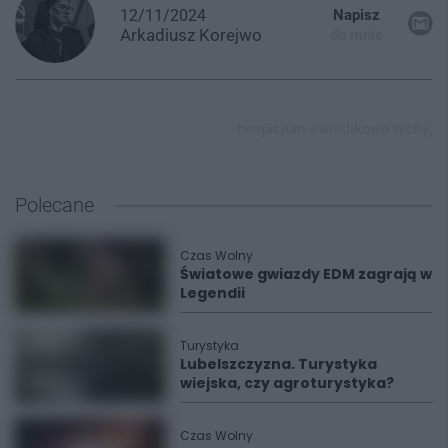
12/11/2024
Napisz
Arkadiusz
Korejwo
do mnie
hospicjum świetlikowo tychy,
Polecane
Czas Wolny
Światowe gwiazdy EDM zagrają w
Legendii
Turystyka
Lubelszczyzna. Turystyka
wiejska, czy agroturystyka?
Czas Wolny