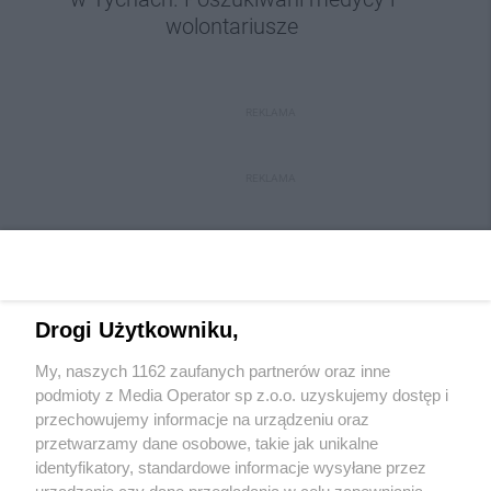
wolontariusze
REKLAMA
REKLAMA
Drogi Użytkowniku,
My, naszych 1162 zaufanych partnerów oraz inne
Wydawca mediów
lokalnych
podmioty z Media Operator sp z.o.o. uzyskujemy dostęp i
przechowujemy informacje na urządzeniu oraz
przetwarzamy dane osobowe, takie jak unikalne
identyfikatory, standardowe informacje wysyłane przez