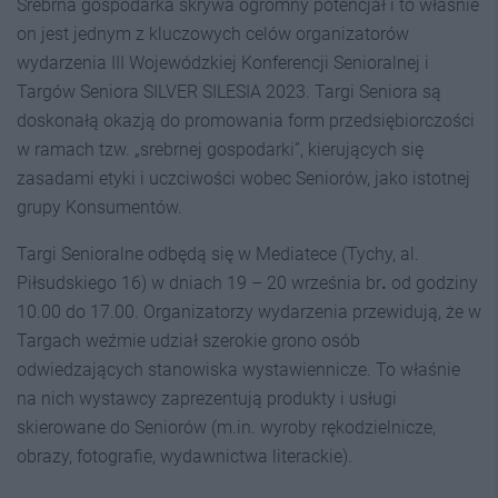
Srebrna gospodarka skrywa ogromny potencjał i to właśnie
on jest jednym z kluczowych celów organizatorów
wydarzenia III Wojewódzkiej Konferencji Senioralnej i
Targów Seniora SILVER SILESIA 2023. Targi Seniora są
doskonałą okazją do promowania form przedsiębiorczości
w ramach tzw. „srebrnej gospodarki”, kierujących się
zasadami etyki i uczciwości wobec Seniorów, jako istotnej
grupy Konsumentów.
Targi Senioralne odbędą się w Mediatece (Tychy, al.
Piłsudskiego 16) w dniach 19 – 20 września br
.
od godziny
10.00 do 17.00. Organizatorzy wydarzenia przewidują, że w
Targach weźmie udział szerokie grono osób
odwiedzających stanowiska wystawiennicze. To właśnie
na nich wystawcy zaprezentują produkty i usługi
skierowane do Seniorów (m.in. wyroby rękodzielnicze,
obrazy, fotografie, wydawnictwa literackie).