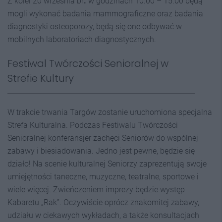
Z kolei 20 września br
.
w godzinach 10.00 – 15.00 będą
mogli wykonać badania mammograficzne oraz badania
diagnostyki osteoporozy, będą się one odbywać w
mobilnych laboratoriach diagnostycznych.
Festiwal Twórczości Senioralnej w
Strefie Kultury
W trakcie trwania Targów zostanie uruchomiona specjalna
Strefa Kulturalna. Podczas Festiwalu Twórczości
Senioralnej konferansjer zachęci Seniorów do wspólnej
zabawy i biesiadowania. Jedno jest pewne, będzie się
działo! Na scenie kulturalnej Seniorzy zaprezentują swoje
umiejętności taneczne, muzyczne, teatralne, sportowe i
wiele więcej. Zwieńczeniem imprezy będzie występ
Kabaretu „Rak”. Oczywiście oprócz znakomitej zabawy,
udziału w ciekawych wykładach, a także konsultacjach