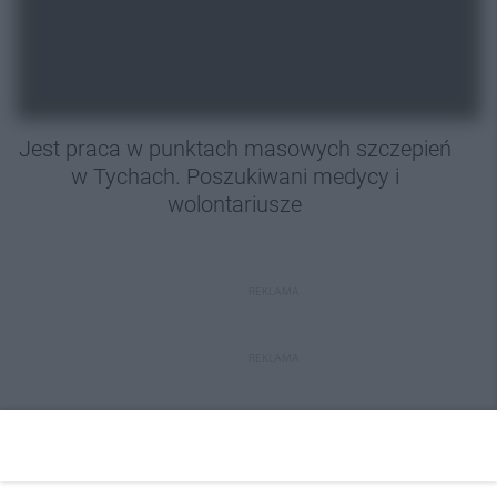
Jest praca w punktach masowych szczepień
w Tychach. Poszukiwani medycy i
wolontariusze
REKLAMA
REKLAMA