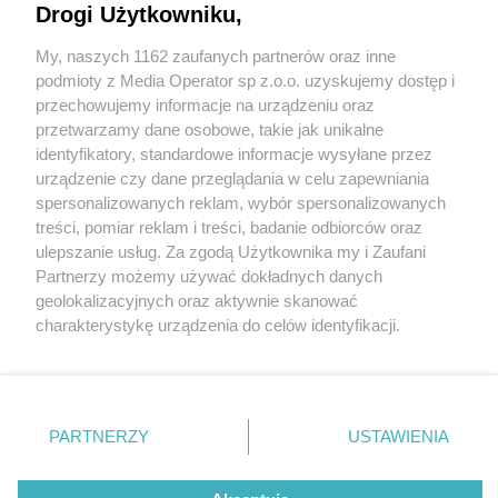
Drogi Użytkowniku,
My, naszych 1162 zaufanych partnerów oraz inne
Wydawca mediów
lokalnych
podmioty z Media Operator sp z.o.o. uzyskujemy dostęp i
przechowujemy informacje na urządzeniu oraz
przetwarzamy dane osobowe, takie jak unikalne
identyfikatory, standardowe informacje wysyłane przez
urządzenie czy dane przeglądania w celu zapewniania
spersonalizowanych reklam, wybór spersonalizowanych
Nie zapomnij
treści, pomiar reklam i treści, badanie odbiorców oraz
zapoznać się z:
polityką prywatności
regulamin korzystania z portali
ulepszanie usług. Za zgodą Użytkownika my i Zaufani
Twoje
miasto
Skontakuj się
z nami
Partnerzy możemy używać dokładnych danych
Piekary Śląskie
Kontakt
geolokalizacyjnych oraz aktywnie skanować
Chorzów
Wydawca
charakterystykę urządzenia do celów identyfikacji.
Tarnowskie Góry
Redakcja
Ruda Śląska
Newsletter
Ponieważ cenimy Twoją prywatność, prosimy o zgodę na
Świętochłowice
Reklama
korzystanie z tych technologii poprzez kliknięcie
Tychy
„Akceptuję”. Zgoda jest dobrowolna i zawsze możesz ją
Bytom
Katowice
zmienić/wycofać klikając przycisk ustawień prywatności
PARTNERZY
USTAWIENIA
Gliwice
znajdujący się w lewym dolnym rogu strony
. Niektóre
Zabrze
Zagłębie
rodzaje przetwarzania danych nie wymagają zgody