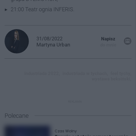
21:00 Teatr ognia INFERIS.
31/08/2022
Napisz
Martyna
Urban
do mnie
industriada 2022,
industriada w tychach,
feel tychy,
wystawa beksiński,
REKLAMA
Polecane
Czas Wolny