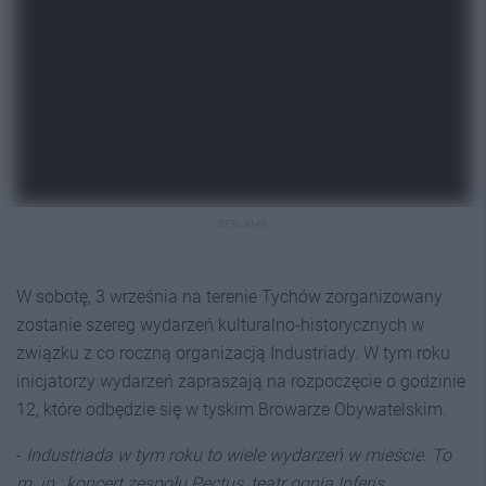
REKLAMA
W sobotę, 3 września na terenie Tychów zorganizowany
zostanie szereg wydarzeń kulturalno-historycznych w
związku z co roczną organizacją Industriady. W tym roku
inicjatorzy wydarzeń zapraszają na rozpoczęcie o godzinie
12, które odbędzie się w tyskim Browarze Obywatelskim.
-
Industriada w tym roku to wiele wydarzeń w mieście. To
m. in.: koncert zespołu Pectus, teatr ognia Inferis,