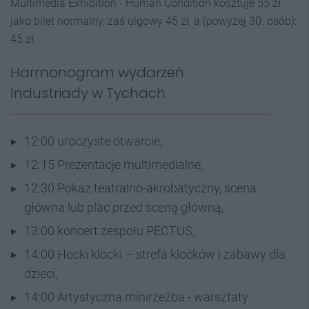
Multimedia Exhibition - Human Condition kosztuje 55 zł
jako bilet normalny, zaś ulgowy 45 zł, a (powyżej 30. osób):
45 zł.
Harmonogram wydarzeń
Industriady w Tychach
12:00 uroczyste otwarcie,
12:15 Prezentacje multimedialne,
12:30 Pokaz teatralno-akrobatyczny, scena
główna lub plac przed sceną główną,
13:00 koncert zespołu PECTUS,
14:00 Hocki klocki – strefa klocków i zabawy dla
dzieci,
14:00 Artystyczna minirzeźba - warsztaty