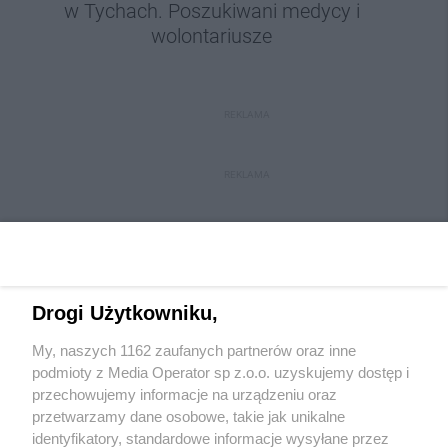
w Tychach. Poszukiwani medycy i
wolontariusze
REKLAMA
REKLAMA
Drogi Użytkowniku,
My, naszych 1162 zaufanych partnerów oraz inne
Wydawca mediów
lokalnych
podmioty z Media Operator sp z.o.o. uzyskujemy dostęp i
przechowujemy informacje na urządzeniu oraz
przetwarzamy dane osobowe, takie jak unikalne
identyfikatory, standardowe informacje wysyłane przez