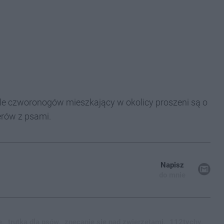
iele czworonogów mieszkający w okolicy proszeni są o
erów z psami.
Napisz
do mnie
e,
trutka dla psów,
znęcanie się nad zwierzętami,
112tychy,