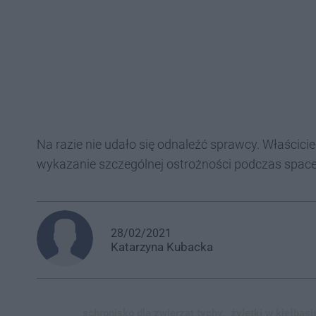
Na razie nie udało się odnaleźć sprawcy. Właścic
wykazanie szczególnej ostrożności podczas spac
28/02/2021
Katarzyna
Kubacka
schronisko dla zwierząt tychy,
żyletki w kiełbasi