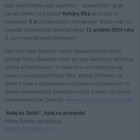
daty zakończenia jego ważności – upoważnieni są do
zakupu biletu na przejazd
Kolejką Elką
ze zniżką w
wysokości
5 zł
od ceny biletu normalnego. Warto mieć na
uwadze, że promocja obowiązuje do
12 grudnia 2024 roku
.
O czym jeszcze warto pamiętać?
Cóż, bilet Kolei Śląskich należy okazać pracownikowi
obsługi Parku Śląskiego, który po jego weryfikacji aktywuje
zniżkę w biletomacie – to właśnie w nim dokonuje się
zakupu na przejazd kolejką Elką. Więcej informacji na
temat zniżek w placówkach kulturalno-rozrywkowych na
terenie województwa śląskiego można znaleźć na stronie
internetowej Kolei Śląskich:
www.kolejeslaskie.com/znizki/
.
„
Kolej na Zniżki”, kolej na przygodę!
Koleje Śląskie zapraszają!
WWW
|
FACEBOOK
|
X