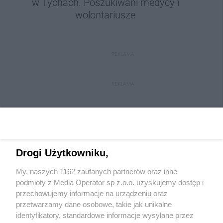
w Tychach. Poszukiwani medycy i
wolontariusze
REKLAMA
REKLAMA
Drogi Użytkowniku,
My, naszych 1162 zaufanych partnerów oraz inne
Wydawca mediów
lokalnych
podmioty z Media Operator sp z.o.o. uzyskujemy dostęp i
przechowujemy informacje na urządzeniu oraz
przetwarzamy dane osobowe, takie jak unikalne
identyfikatory, standardowe informacje wysyłane przez