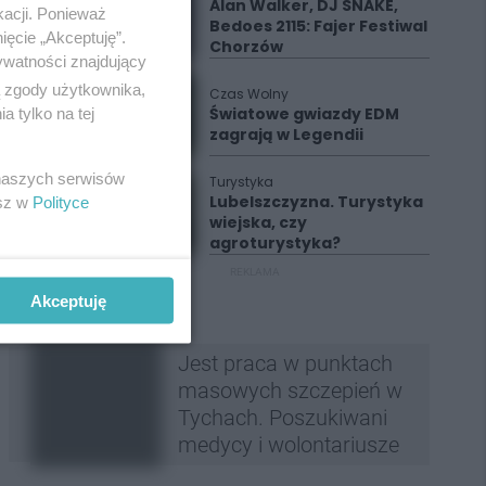
Alan Walker, DJ SNAKE,
kacji. Ponieważ
Bedoes 2115: Fajer Festiwal
ięcie „Akceptuję”.
Chorzów
ywatności znajdujący
ą zgody użytkownika,
Czas Wolny
Światowe gwiazdy EDM
 tylko na tej
zagrają w Legendii
 naszych serwisów
Turystyka
Lubelszczyzna. Turystyka
esz w
Polityce
wiejska, czy
agroturystyka?
REKLAMA
Akceptuję
Jest praca w punktach
masowych szczepień w
Tychach. Poszukiwani
medycy i wolontariusze