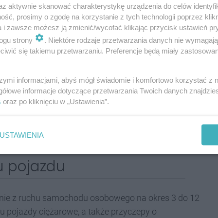
az aktywnie skanować charakterystykę urządzenia do celów identyfi
ść, prosimy o zgodę na korzystanie z tych technologii poprzez klikn
ależytym stanie i muszą być czytelne. Przepis
a i zawsze możesz ją zmienić/wycofać klikając przycisk ustawień pr
ogu strony
. Niektóre rodzaje przetwarzania danych nie wymagaj
. W tym przypadku właściciel pojazdu musi
iwić się takiemu przetwarzaniu. Preferencje będą miały zastosowania
 mówi Maria Losko, naczelnik Wydziału
chy.
szymi informacjami, abyś mógł świadomie i komfortowo korzystać z
gółowe informacje dotyczące przetwarzania Twoich danych znajdzi
s
oraz po kliknięciu w „Ustawienia”.
wydano około 18 000 kompletów tablic
USTAWIENIA
wych właściciel pojazdu płaci 80 zł.
u pojazdu
nie z ruchu samochodu osobowego na okres 3 do 12
 pojazdy ciężarowe, a także przyczepy o