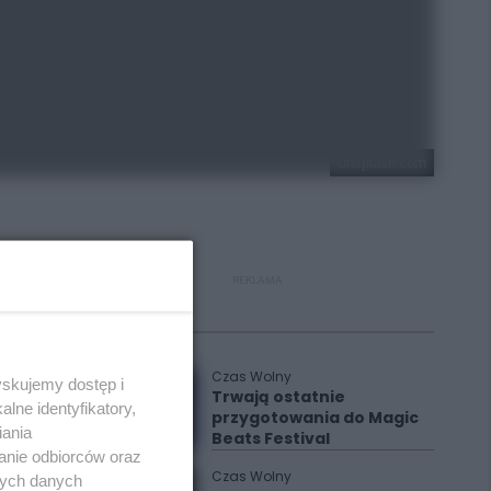
Unsplash.com
REKLAMA
Polecane
Czas Wolny
yskujemy dostęp i
Trwają ostatnie
lne identyfikatory,
przygotowania do Magic
iania
Beats Festival
anie odbiorców oraz
Czas Wolny
nych danych