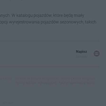
nych. W katalogu pojazdów, które będą miały
opcji wyrejestrowania pojazdów sezonowych, takich
Napisz
do mnie
w tychy,
zmiany w prawie drogowym,
tychy prawo drogowe,
tychy tablice rejstracyjne,
tychy rejestracja tablic,
REKLAMA