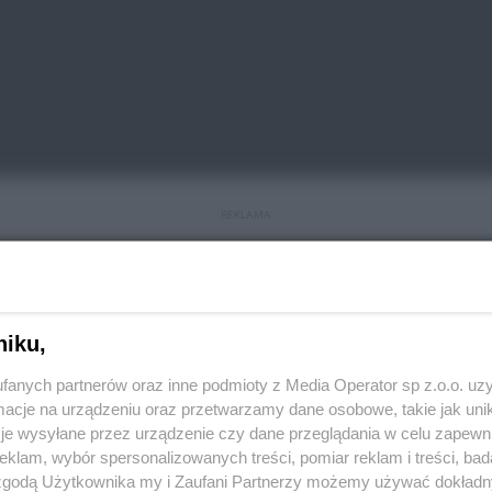
REKLAMA
 rejestracyjnego podczas przerejestrowania.
ojazdu z zachowaniem dotychczasowych tablic
wcześniej zarejestrowane w Polsce. Nowy właściciel
niku,
względu na to, z jakiego województwa pochodzi.
fanych partnerów oraz inne podmioty z Media Operator sp z.o.o. uz
cje na urządzeniu oraz przetwarzamy dane osobowe, takie jak unika
ów rejestracyjnych
je wysyłane przez urządzenie czy dane przeglądania w celu zapewn
klam, wybór spersonalizowanych treści, pomiar reklam i treści, bad
 zgodą Użytkownika my i Zaufani Partnerzy możemy używać dokład