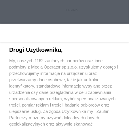
REKLAMA
Drogi Użytkowniku,
My, naszych 1162 zaufanych partnerów oraz inne
Wydawca mediów
lokalnych
podmioty z Media Operator sp z.o.o. uzyskujemy dostęp i
przechowujemy informacje na urządzeniu oraz
przetwarzamy dane osobowe, takie jak unikalne
identyfikatory, standardowe informacje wysyłane przez
urządzenie czy dane przeglądania w celu zapewniania
spersonalizowanych reklam, wybór spersonalizowanych
Nie zapomnij
treści, pomiar reklam i treści, badanie odbiorców oraz
zapoznać się z:
polityką prywatności
regulamin korzystania z portali
ulepszanie usług. Za zgodą Użytkownika my i Zaufani
Twoje
miasto
Skontakuj się
z nami
Partnerzy możemy używać dokładnych danych
Piekary Śląskie
Kontakt
geolokalizacyjnych oraz aktywnie skanować
Chorzów
Wydawca