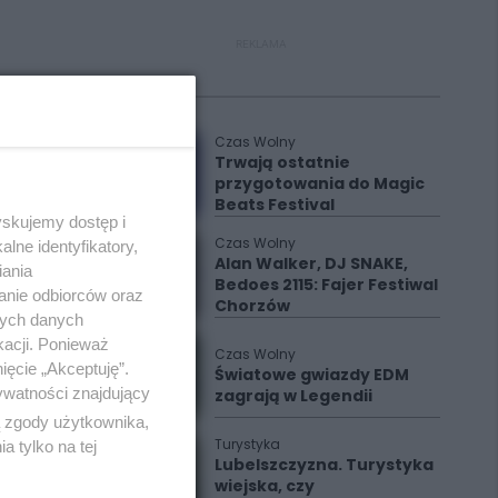
REKLAMA
Polecane
Czas Wolny
Trwają ostatnie
przygotowania do Magic
Beats Festival
yskujemy dostęp i
Czas Wolny
lne identyfikatory,
Alan Walker, DJ SNAKE,
iania
Bedoes 2115: Fajer Festiwal
anie odbiorców oraz
Chorzów
nych danych
kacji. Ponieważ
Czas Wolny
ięcie „Akceptuję”.
Światowe gwiazdy EDM
ywatności znajdujący
zagrają w Legendii
ą zgody użytkownika,
Turystyka
 tylko na tej
Lubelszczyzna. Turystyka
wiejska, czy