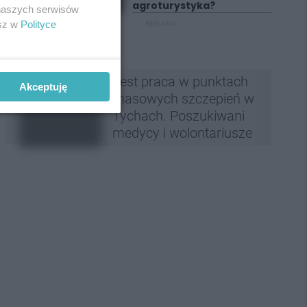
agroturystyka?
 naszych serwisów
esz w
Polityce
REKLAMA
Jest praca w punktach
Akceptuję
masowych szczepień w
Tychach. Poszukiwani
medycy i wolontariusze