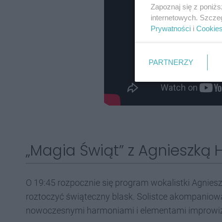
Zapoznaj się z poniż
internetowych. Szcze
Prywatności
i
Cookie
PARTNERZY
„Magia Świąt” z Agnieszką H
O 19:45 rozpocznie się program wokalistki Agnieszk
roztoczyć świąteczny blask. Solistce akompaniowa
nowoczesnymi harmoniami i elementami improwiz