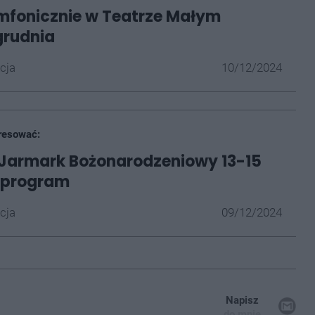
mfonicznie w Teatrze Małym
grudnia
cja
10/12/2024
resować:
 Jarmark Bożonarodzeniowy 13-15
- program
cja
09/12/2024
Napisz
do mnie