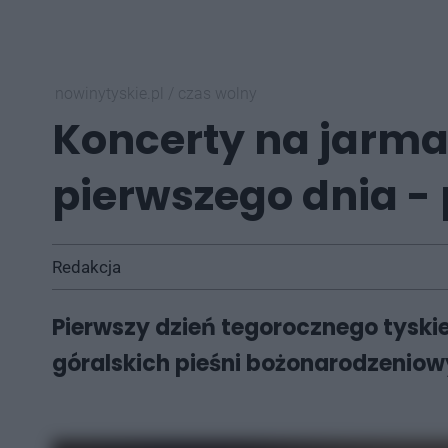
nowinytyskie.pl
/
czas wolny
Koncerty na jarm
pierwszego dnia - 
Redakcja
Pierwszy dzień tegorocznego tysk
góralskich pieśni bożonarodzeniowy