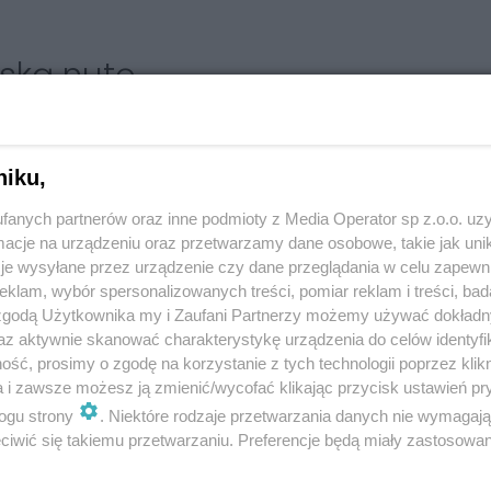
lską nutę
spół folkowy Góralska Hora, którego brzmienie oparte
niku,
n, cymbały węgierskie, pianino, kontrabas i
fanych partnerów oraz inne podmioty z Media Operator sp z.o.o. uz
cje na urządzeniu oraz przetwarzamy dane osobowe, takie jak unika
ępował w ogólnopolskiej telewizji oraz na wielu
je wysyłane przez urządzenie czy dane przeglądania w celu zapewn
wych i wydarzeniach prywatnych. - To, co wyróżnia
klam, wybór spersonalizowanych treści, pomiar reklam i treści, bad
 zgodą Użytkownika my i Zaufani Partnerzy możemy używać dokład
e wprowadza różnorodność i unikalny charakter do
az aktywnie skanować charakterystykę urządzenia do celów identyfi
źwięki trombity, piszczałek czy okaryny, co dodaje
ść, prosimy o zgodę na korzystanie z tych technologii poprzez klikn
gionów górskich - głosi zapowiedź.
a i zawsze możesz ją zmienić/wycofać klikając przycisk ustawień pr
ogu strony
. Niektóre rodzaje przetwarzania danych nie wymagaj
iwić się takiemu przetwarzaniu. Preferencje będą miały zastosowania