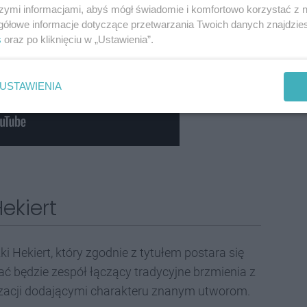
szymi informacjami, abyś mógł świadomie i komfortowo korzystać z
gółowe informacje dotyczące przetwarzania Twoich danych znajdzi
s
oraz po kliknięciu w „Ustawienia”.
USTAWIENIA
ekiert
i Hekiert, który zgodnie z tytułem postara się
ć będzie zespół łączący tradycyjne brzmienia z
acji dodającymi charakteru znanym utworom.