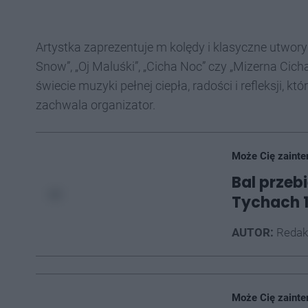
Artystka zaprezentuje m kolędy i klasyczne utwory 
Snow”, „Oj Maluśki”, „Cicha Noc” czy „Mizerna Cich
świecie muzyki pełnej ciepła, radości i refleksji, k
zachwala organizator.
Może Cię zainte
Bal przeb
Tychach 1
AUTOR:
Redak
Może Cię zainte