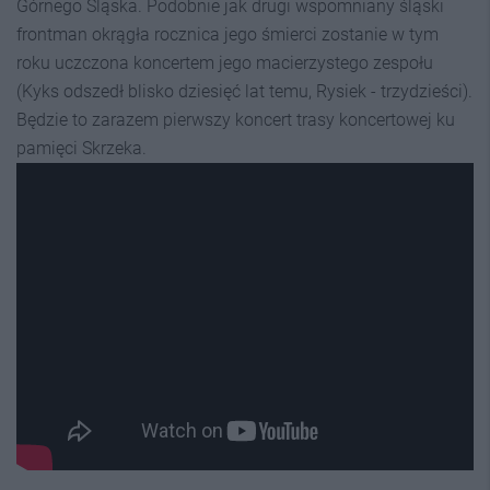
Górnego Śląska. Podobnie jak drugi wspomniany śląski
frontman okrągła rocznica jego śmierci zostanie w tym
roku uczczona koncertem jego macierzystego zespołu
(Kyks odszedł blisko dziesięć lat temu, Rysiek - trzydzieści).
Będzie to zarazem pierwszy koncert trasy koncertowej ku
pamięci Skrzeka.