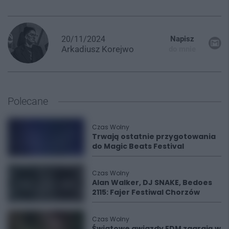
20/11/2024
Napisz
Arkadiusz
Korejwo
do mnie
Polecane
Czas Wolny
Trwają ostatnie przygotowania
do Magic Beats Festival
Czas Wolny
Alan Walker, DJ SNAKE, Bedoes
2115: Fajer Festiwal Chorzów
Czas Wolny
Światowe gwiazdy EDM zagrają w