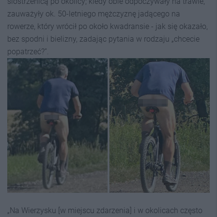
siostrzenicą po okolicy; kiedy obie odpoczywały na trawie,
zauważyły ok. 50-letniego mężczyznę jadącego na
rowerze, który wrócił po około kwadransie - jak się okazało,
bez spodni i bielizny, zadając pytania w rodzaju „chcecie
popatrzeć?”.
„Na Wierzysku [w miejscu zdarzenia] i w okolicach często