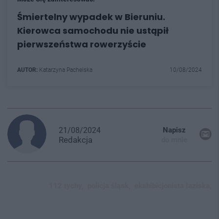
Śmiertelny wypadek w Bieruniu.
Kierowca samochodu nie ustąpił
pierwszeństwa rowerzyście
AUTOR:
Katarzyna Pachelska
10/08/2024
21/08/2024
Napisz
Redakcja
do mnie
112 tychy,
policja śląsk,
ekshibicjonista łaziska,