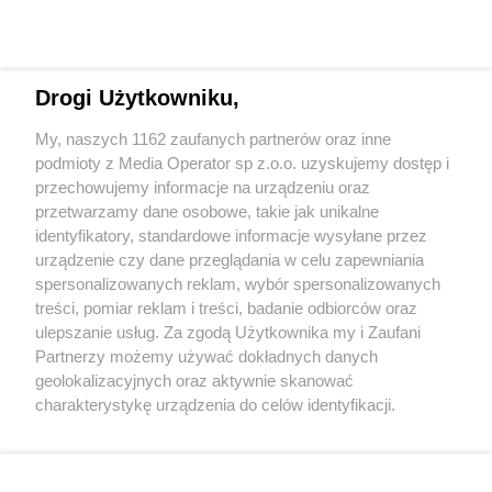
Drogi Użytkowniku,
My, naszych 1162 zaufanych partnerów oraz inne
Wydawca mediów
lokalnych
podmioty z Media Operator sp z.o.o. uzyskujemy dostęp i
przechowujemy informacje na urządzeniu oraz
przetwarzamy dane osobowe, takie jak unikalne
identyfikatory, standardowe informacje wysyłane przez
urządzenie czy dane przeglądania w celu zapewniania
spersonalizowanych reklam, wybór spersonalizowanych
Nie zapomnij
treści, pomiar reklam i treści, badanie odbiorców oraz
zapoznać się z:
polityką prywatności
regulamin korzystania z portali
ulepszanie usług. Za zgodą Użytkownika my i Zaufani
Twoje
miasto
Skontakuj się
z nami
Partnerzy możemy używać dokładnych danych
Piekary Śląskie
Kontakt
geolokalizacyjnych oraz aktywnie skanować
Chorzów
Wydawca
charakterystykę urządzenia do celów identyfikacji.
Tarnowskie Góry
Redakcja
Ruda Śląska
Newsletter
Ponieważ cenimy Twoją prywatność, prosimy o zgodę na
Świętochłowice
Reklama
korzystanie z tych technologii poprzez kliknięcie
Tychy
„Akceptuję”. Zgoda jest dobrowolna i zawsze możesz ją
Bytom