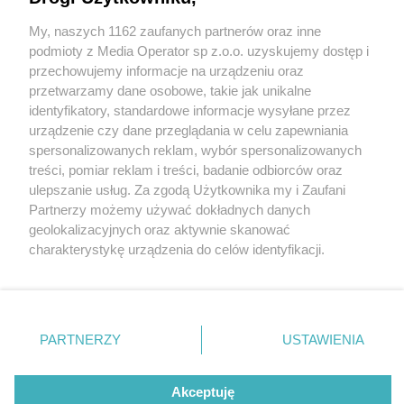
Mały Siuks sam wśród zwierząt prerii. Niedzielny
Dzieciniec w tyskiej Andromedzie
My, naszych 1162 zaufanych partnerów oraz inne
Wydawca mediów
lokalnych
podmioty z Media Operator sp z.o.o. uzyskujemy dostęp i
przechowujemy informacje na urządzeniu oraz
przetwarzamy dane osobowe, takie jak unikalne
identyfikatory, standardowe informacje wysyłane przez
1 / 2
urządzenie czy dane przeglądania w celu zapewniania
spersonalizowanych reklam, wybór spersonalizowanych
Dzieciniec Teatralny w
Nie zapomnij
treści, pomiar reklam i treści, badanie odbiorców oraz
zapoznać się z:
polityką prywatności
regulamin korzystania z portali
Andromedzie 13 sierpnia
ulepszanie usług. Za zgodą Użytkownika my i Zaufani
Twoje
miasto
Skontakuj się
z nami
Partnerzy możemy używać dokładnych danych
2023
Piekary Śląskie
Kontakt
geolokalizacyjnych oraz aktywnie skanować
Chorzów
Wydawca
charakterystykę urządzenia do celów identyfikacji.
Tarnowskie Góry
Redakcja
Ruda Śląska
Newsletter
Ponieważ cenimy Twoją prywatność, prosimy o zgodę na
Świętochłowice
Reklama
korzystanie z tych technologii poprzez kliknięcie
Tychy
„Akceptuję”. Zgoda jest dobrowolna i zawsze możesz ją
Bytom
Katowice
zmienić/wycofać klikając przycisk ustawień prywatności
REKLAMA
PARTNERZY
USTAWIENIA
Gliwice
znajdujący się w lewym dolnym rogu strony
. Niektóre
Zabrze
Zagłębie
rodzaje przetwarzania danych nie wymagają zgody
użytkownika, ale masz prawo sprzeciwić się takiemu
Akceptuję