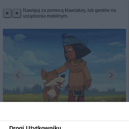
REKLAMA
Nawiguj za pomocą klawiatury, lub gestów na
urządzeniu mobilnym.
fot:
Drogi Użytkowniku,