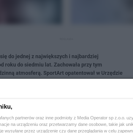
REKLAMA
się do jednej z największych i najbardziej
od roku do siedmiu lat. Zachowała przy tym
zinną atmosferą. SportArt opatentował w Urzędzie
ęć projektowych oraz sposobów funkcjonowania.
h Przedszkoli Sportowo-Artystycznych SportArt w
niku,
ki SportArt?
fanych partnerów oraz inne podmioty z Media Operator sp z.o.o. uz
cje na urządzeniu oraz przetwarzamy dane osobowe, takie jak unika
łalności, ale najprościej rzecz ujmując, nasze
je wysyłane przez urządzenie czy dane przeglądania w celu zapewn