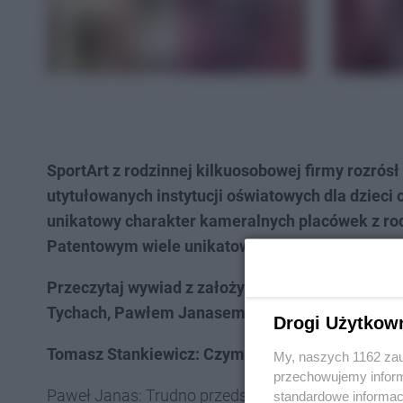
SportArt
z rodzinnej kilkuosobowej firmy rozrósł 
utytułowanych instytucji oświatowych dla dzieci 
unikatowy charakter kameralnych placówek z rod
Patentowym wiele unikatowych form i metod zaj
Przeczytaj wywiad z założycielem niepublicznyc
Tychach, Pawłem Janasem.
Drogi Użytkow
Tomasz Stankiewicz: Czym wyróżniają się placów
My, naszych 1162 zau
przechowujemy informa
Paweł Janas: Trudno przedstawić prawie 10 lat dzia
standardowe informac