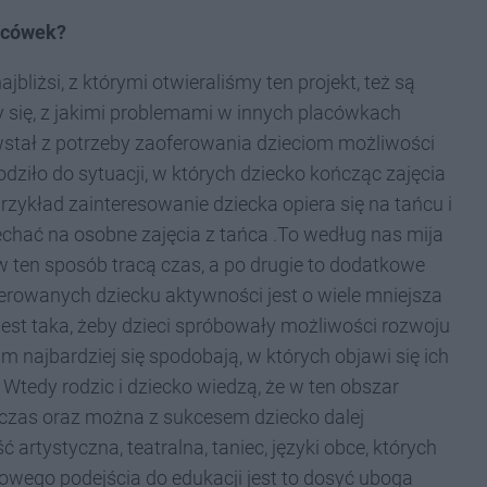
lacówek?
bliżsi, z którymi otwieraliśmy ten projekt, też są
y się, z jakimi problemami w innych placówkach
stał z potrzeby zaoferowania dzieciom możliwości
ziło do sytuacji, w których dziecko kończąc zajęcia
przykład zainteresowanie dziecka opiera się na tańcu i
echać na osobne zajęcia z tańca .To według nas mija
 w ten sposób tracą czas, a po drugie to dodatkowe
oferowanych dziecku aktywności jest o wiele mniejsza
jest taka, żeby dzieci spróbowały możliwości rozwoju
m najbardziej się spodobają, w których objawi się ich
. Wtedy rodzic i dziecko wiedzą, że w ten obszar
zas oraz można z sukcesem dziecko dalej
 artystyczna, teatralna, taniec, języki obce, których
wego podejścia do edukacji jest to dosyć uboga