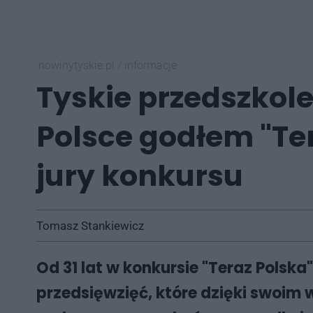
nowinytyskie.pl
/
informacje
Tyskie przedszkole
Polsce godłem "Ter
jury konkursu
Tomasz Stankiewicz
Od 31 lat w konkursie "Teraz Polska
przedsięwzięć, które dzięki swoim