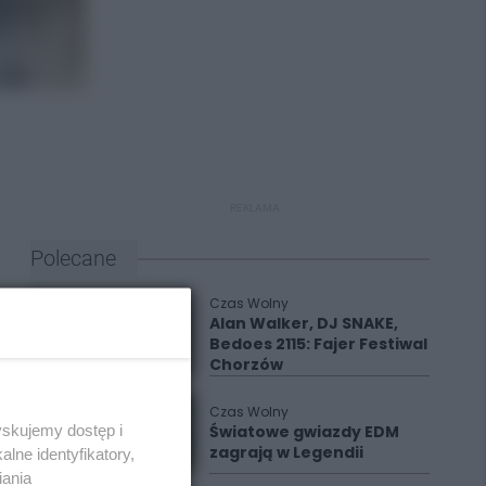
REKLAMA
Polecane
Czas Wolny
Alan Walker, DJ SNAKE,
Bedoes 2115: Fajer Festiwal
Chorzów
Czas Wolny
yskujemy dostęp i
Światowe gwiazdy EDM
zagrają w Legendii
lne identyfikatory,
iania