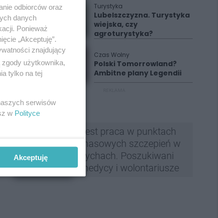
Turystyka
anie odbiorców oraz
Lubelszczyzna. Turystyka
nych danych
wiejska, czy
kacji. Ponieważ
agroturystyka?
ięcie „Akceptuję”.
ywatności znajdujący
Czas Wolny
ą zgody użytkownika,
Polski Tomorrowland?
Ambitne plany Legendii
 tylko na tej
REKLAMA
 naszych serwisów
esz w
Polityce
Jest praca w punktach
masowych szczepień w
Tychach. Poszukiwani
Akceptuję
medycy i wolontariusze