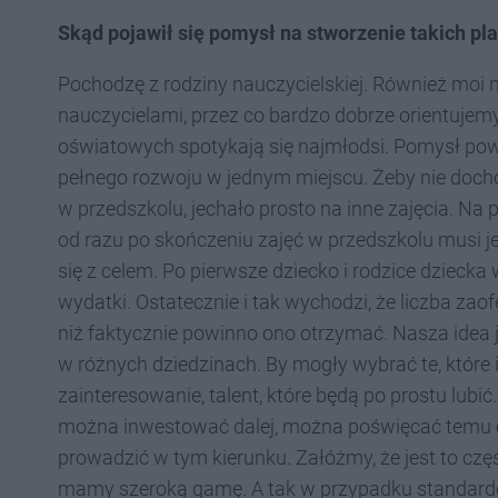
Skąd pojawił się pomysł na stworzenie takich p
Pochodzę z rodziny nauczycielskiej. Również moi naj
nauczycielami, przez co bardzo dobrze orientujem
oświatowych spotykają się najmłodsi. Pomysł pow
pełnego rozwoju w jednym miejscu. Żeby nie dochod
w przedszkolu, jechało prosto na inne zajęcia. Na 
od razu po skończeniu zajęć w przedszkolu musi j
się z celem. Po pierwsze dziecko i rodzice dziecka
wydatki. Ostatecznie i tak wychodzi, że liczba za
niż faktycznie powinno ono otrzymać. Nasza idea 
w różnych dziedzinach. By mogły wybrać te, które i
zainteresowanie, talent, które będą po prostu lubić
można inwestować dalej, można poświęcać temu c
prowadzić w tym kierunku. Załóżmy, że jest to część
mamy szeroką gamę. A tak w przypadku standardo