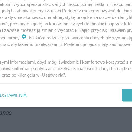
klam, wybór spersonalizowanych treści, pomiar reklam i treści, bad
re są opatentowane w Urzędzie Patentowym. Są to m.
 zgodą Użytkownika my i Zaufani Partnerzy możemy używać dokład
tóre zapewniają pełen rozwój edukacji dziecka w jednym
az aktywnie skanować charakterystykę urządzenia do celów identyfi
 nowoczesny, ale oczywiście z poszanowaniem
ść, prosimy o zgodę na korzystanie z tych technologii poprzez klikn
znych.
a i zawsze możesz ją zmienić/wycofać klikając przycisk ustawień pr
ogu strony
. Niektóre rodzaje przetwarzania danych nie wymagaj
olnymi w Tychach?
iwić się takiemu przetwarzaniu. Preferencje będą miały zastosowania
stycji. Będzie to jedno z największych przedszkoli.
szymi informacjami, abyś mógł świadomie i komfortowo korzystać z
rzyjąć około 700 dzieci. Jeżeli chodzi o żłobki, nowa
gółowe informacje dotyczące przetwarzania Twoich danych znajdzi
zieci.
s
oraz po kliknięciu w „Ustawienia”.
USTAWIENIA
rowania dzieciom możliwości pełnego rozwoju
anas