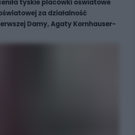
eniła tyskie placówki oświatowe
 oświatowej za działalność
 Pierwszej Damy, Agaty Kornhauser-