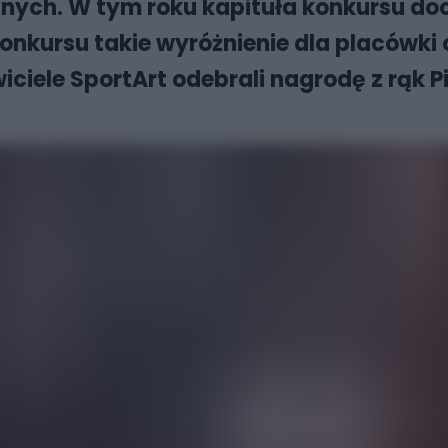
nych. W tym roku kapituła konkursu doc
 konkursu takie wyróżnienie dla placówki
iciele SportArt odebrali nagrodę z rąk