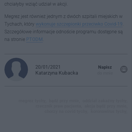
chciałyby wziąć udział w akcji.
Megrez jest również jednym z dwóch szpitali miejskich w
Tychach, który
wykonuje szczepionki przeciwko Covid-19
.
Szczegółowe informacje odnoście programu dostępne są
na stronie
PTODM
.
20/01/2021
Napisz
Katarzyna
Kubacka
do mnie
megrez tychy,
bądź przy mnie,
oddział zakaźny tychy,
rzecznik praw pacjenta,
akcja bądź przy mnie,
chorzy na covid tychy,
koronawirus tychy,