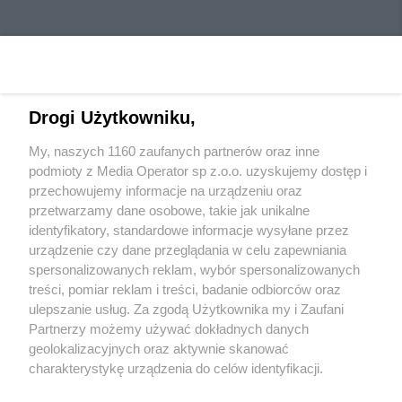
Drogi Użytkowniku,
My, naszych 1160 zaufanych partnerów oraz inne
Wydawca mediów
lokalnych
podmioty z Media Operator sp z.o.o. uzyskujemy dostęp i
przechowujemy informacje na urządzeniu oraz
przetwarzamy dane osobowe, takie jak unikalne
identyfikatory, standardowe informacje wysyłane przez
urządzenie czy dane przeglądania w celu zapewniania
spersonalizowanych reklam, wybór spersonalizowanych
Nie zapomnij
treści, pomiar reklam i treści, badanie odbiorców oraz
zapoznać się z:
polityką prywatności
regulamin korzystania z portali
ulepszanie usług. Za zgodą Użytkownika my i Zaufani
Twoje
miasto
Skontakuj się
z nami
Partnerzy możemy używać dokładnych danych
Piekary Śląskie
Kontakt
geolokalizacyjnych oraz aktywnie skanować
Chorzów
Wydawca
charakterystykę urządzenia do celów identyfikacji.
Tarnowskie Góry
Redakcja
Ruda Śląska
Newsletter
Ponieważ cenimy Twoją prywatność, prosimy o zgodę na
Świętochłowice
Reklama