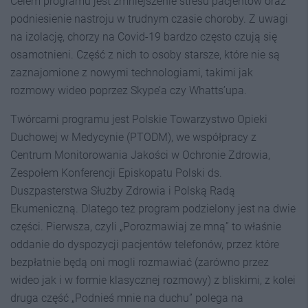
Celem programu jest zmniejszenie stresu pacjentów oraz
podniesienie nastroju w trudnym czasie choroby. Z uwagi
na izolację, chorzy na Covid-19 bardzo często czują się
osamotnieni. Część z nich to osoby starsze, które nie są
zaznajomione z nowymi technologiami, takimi jak
rozmowy wideo poprzez Skype’a czy Whatts’upa.
Twórcami programu jest Polskie Towarzystwo Opieki
Duchowej w Medycynie (PTODM), we współpracy z
Centrum Monitorowania Jakości w Ochronie Zdrowia,
Zespołem Konferencji Episkopatu Polski ds.
Duszpasterstwa Służby Zdrowia i Polską Radą
Ekumeniczną. Dlatego też program podzielony jest na dwie
części. Pierwsza, czyli „Porozmawiaj ze mną” to właśnie
oddanie do dyspozycji pacjentów telefonów, przez które
bezpłatnie będą oni mogli rozmawiać (zarówno przez
wideo jak i w formie klasycznej rozmowy) z bliskimi, z kolei
druga część „Podnieś mnie na duchu” polega na