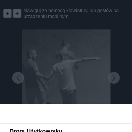
REKLAMA
Nawiguj za pomocą klawiatury, lub gestów na
urządzeniu mobilnym.
Drogi Użytkowniku,