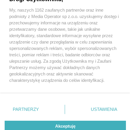
fot:
My, naszych 1162 zaufanych partnerów oraz inne
Wydawca mediów
lokalnych
podmioty z Media Operator sp z.o.o. uzyskujemy dostęp i
Nierozwikłana sprawa kradzieży rozbójniczej w
przechowujemy informacje na urządzeniu oraz
Tychach. Prokuratura i policja publikują zdjęcia
przetwarzamy dane osobowe, takie jak unikalne
podejrzanych
identyfikatory, standardowe informacje wysyłane przez
urządzenie czy dane przeglądania w celu zapewniania
4 / 4
spersonalizowanych reklam, wybór spersonalizowanych
Nie zapomnij
Tychy poszukiwani 03 02
treści, pomiar reklam i treści, badanie odbiorców oraz
zapoznać się z:
polityką prywatności
regulamin korzystania z portali
ulepszanie usług. Za zgodą Użytkownika my i Zaufani
Twoje
miasto
Skontakuj się
z nami
2023 1
Partnerzy możemy używać dokładnych danych
Piekary Śląskie
Kontakt
geolokalizacyjnych oraz aktywnie skanować
Chorzów
Wydawca
charakterystykę urządzenia do celów identyfikacji.
Tarnowskie Góry
Redakcja
Ruda Śląska
Newsletter
Ponieważ cenimy Twoją prywatność, prosimy o zgodę na
Wróć do artykułu:
Świętochłowice
Reklama
Nierozwikłana sprawa kradzieży rozbójniczej w
korzystanie z tych technologii poprzez kliknięcie
Tychy
Tychach. Prokuratura i policja publikują zdjęcia
„Akceptuję”. Zgoda jest dobrowolna i zawsze możesz ją
Bytom
podejrzanych
Katowice
zmienić/wycofać klikając przycisk ustawień prywatności
PARTNERZY
USTAWIENIA
Gliwice
znajdujący się w lewym dolnym rogu strony
. Niektóre
Zabrze
Zagłębie
rodzaje przetwarzania danych nie wymagają zgody
REKLAMA
użytkownika, ale masz prawo sprzeciwić się takiemu
Akceptuję