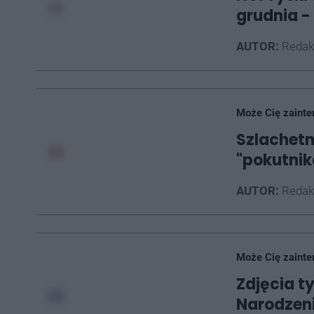
grudnia 
AUTOR:
Redak
Może Cię zainte
Szlachetn
"pokutnik
AUTOR:
Redak
Może Cię zainte
Zdjęcia t
Narodzen