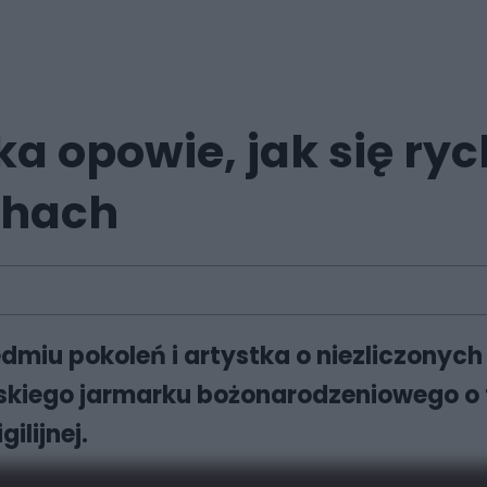
a opowie, jak się rych
chach
dmiu pokoleń i artystka o niezliczonych
skiego jarmarku bożonarodzeniowego o 
ilijnej.