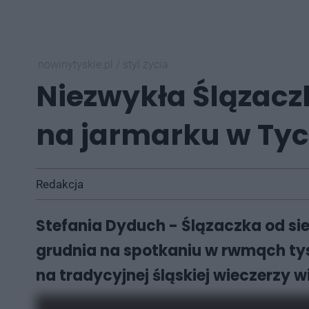
nowinytyskie.pl
/
styl życia
Niezwykła Ślązaczk
na jarmarku w Ty
Redakcja
Stefania Dyduch - Ślązaczka od sie
grudnia na spotkaniu w rwmqch ty
na tradycyjnej śląskiej wieczerzy wig