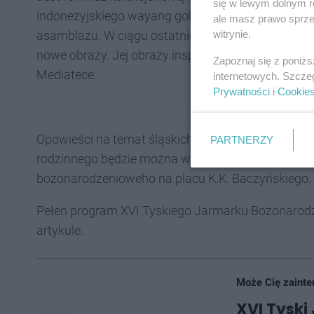
się w lewym dolnym r
indonezyjskiego wayang golek. W wolnych chwilac
ale masz prawo sprzec
asamblażu. W ciągu ostatnich 15 miesięcy odbyły s
witrynie.
nowe obrazy. Jej obrazy inspirowane malarstwem
Zapoznaj się z poniż
Mediatece.
internetowych. Szcze
Prywatności
i
Cookie
Opowieści na temat śląskich zwyczajów wigilijny
PARTNERZY
rodzinnego będzie można wysłuchać o godzinie 1
bożonarodzenioweho na placu K.K. Baczyńskiego.
Pełen program XVI Tyskiego Jarmarku Bożonarodz
artykule.
Może Cię zainte
XVI Tyski