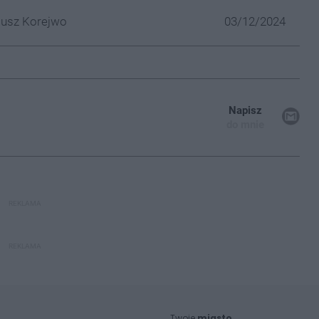
iusz Korejwo
03/12/2024
Napisz
do mnie
REKLAMA
REKLAMA
Twoje
miasto