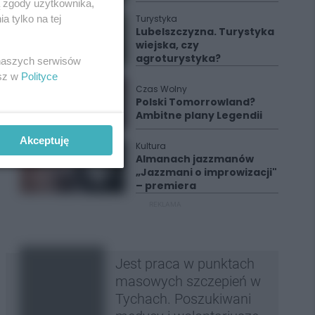
ą zgody użytkownika,
Turystyka
 tylko na tej
Lubelszczyzna. Turystyka
wiejska, czy
agroturystyka?
 naszych serwisów
esz w
Polityce
Czas Wolny
Polski Tomorrowland?
Ambitne plany Legendii
Akceptuję
Kultura
Almanach jazzmanów
„Jazzmani o improwizacji"
– premiera
REKLAMA
Jest praca w punktach
masowych szczepień w
Tychach. Poszukiwani