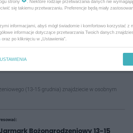
ogu strony
. Niektóre rodzaje przetwarzania danych nie wymagaj
h maluje ponadto obrazy technikami kropkową i
iwić się takiemu przetwarzaniu. Preferencje będą miały zastosowania
ię jej trzy wernisaże; w tym okresie namalowała 93
 aborygeńskim można oglądać obecnie w tyskiej
szymi informacjami, abyś mógł świadomie i komfortowo korzystać z
gółowe informacje dotyczące przetwarzania Twoich danych znajdzi
s
oraz po kliknięciu w „Ustawienia”.
ch na przykładzie jej prywatnych doświadczeń z domu
USTAWIENIA
6 podczas pierwszego dnia jarmarku
eniowego (13-15 grudnia) znajdziecie w osobnym
resować:
 Jarmark Bożonarodzeniowy 13-15