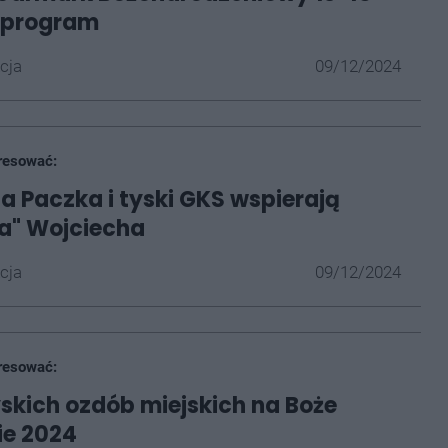
- program
cja
09/12/2024
resować:
a Paczka i tyski GKS wspierają
a" Wojciecha
cja
09/12/2024
resować:
yskich ozdób miejskich na Boże
ie 2024