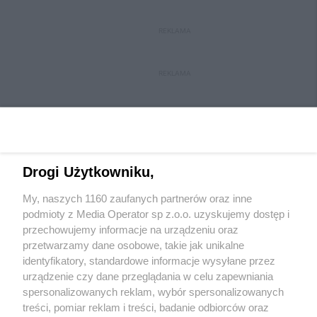
REKLAMA
REKLAMA
Drogi Użytkowniku,
My, naszych 1160 zaufanych partnerów oraz inne
Wydawca mediów
lokalnych
podmioty z Media Operator sp z.o.o. uzyskujemy dostęp i
przechowujemy informacje na urządzeniu oraz
przetwarzamy dane osobowe, takie jak unikalne
identyfikatory, standardowe informacje wysyłane przez
urządzenie czy dane przeglądania w celu zapewniania
spersonalizowanych reklam, wybór spersonalizowanych
Nie zapomnij
treści, pomiar reklam i treści, badanie odbiorców oraz
zapoznać się z:
polityką prywatności
regulamin korzystania z portali