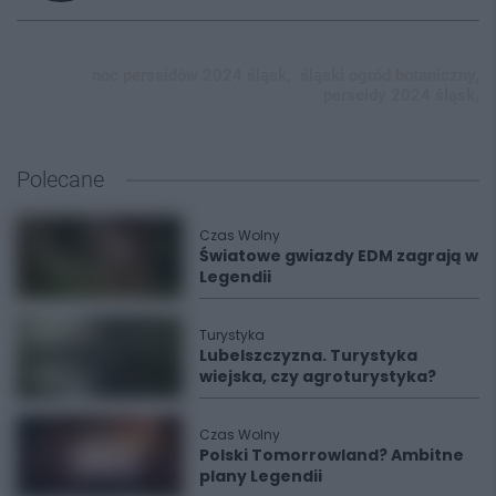
noc perseidów 2024 śląsk,
śląski ogród botaniczny,
perseidy 2024 śląsk,
Polecane
Czas Wolny
Światowe gwiazdy EDM zagrają w
Legendii
Turystyka
Lubelszczyzna. Turystyka
wiejska, czy agroturystyka?
Czas Wolny
Polski Tomorrowland? Ambitne
plany Legendii