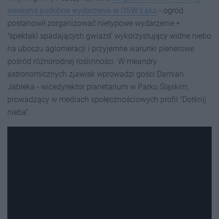
weekend podobne wydarzenie w OSW Łąka
- ogród
postanowił zorganizować nietypowe wydarzenie +
"spektakl spadających gwiazd' wykorzystujący widne niebo
na uboczu aglomeracji i przyjemne warunki plenerowe
pośród różnorodnej roślinności. W meandry
astronomicznych zjawisk wprowadzi gości Damian
Jableka - wicedyrektor planetarium w Parku Śląskim,
prowadzący w mediach społecznościowych profil "Dotknij
nieba".